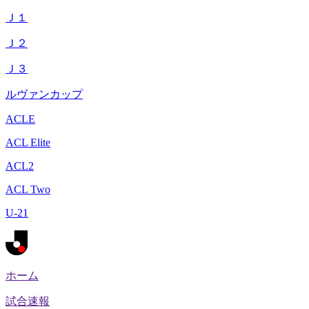
Ｊ１
Ｊ２
Ｊ３
ルヴァンカップ
ACLE
ACL Elite
ACL2
ACL Two
U-21
ホーム
試合速報