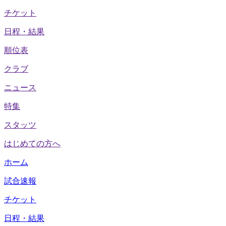
チケット
日程・結果
順位表
クラブ
ニュース
特集
スタッツ
はじめての方へ
ホーム
試合速報
チケット
日程・結果