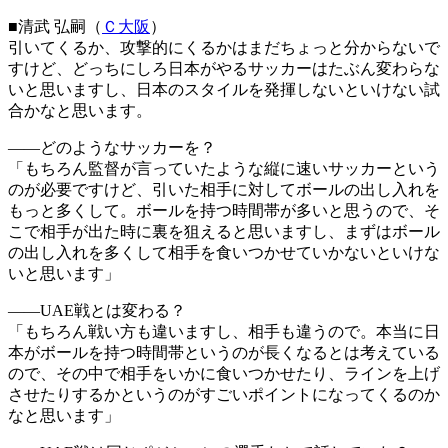
■清武 弘嗣（
Ｃ大阪
）
引いてくるか、攻撃的にくるかはまだちょっと分からないで
すけど、どっちにしろ日本がやるサッカーはたぶん変わらな
いと思いますし、日本のスタイルを発揮しないといけない試
合かなと思います。
――どのようなサッカーを？
「もちろん監督が言っていたような縦に速いサッカーという
のが必要ですけど、引いた相手に対してボールの出し入れを
もっと多くして。ボールを持つ時間帯が多いと思うので、そ
こで相手が出た時に裏を狙えると思いますし、まずはボール
の出し入れを多くして相手を食いつかせていかないといけな
いと思います」
――UAE戦とは変わる？
「もちろん戦い方も違いますし、相手も違うので。本当に日
本がボールを持つ時間帯というのが長くなるとは考えている
ので、その中で相手をいかに食いつかせたり、ラインを上げ
させたりするかというのがすごいポイントになってくるのか
なと思います」