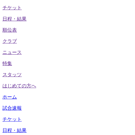
チケット
日程・結果
順位表
クラブ
ニュース
特集
スタッツ
はじめての方へ
ホーム
試合速報
チケット
日程・結果