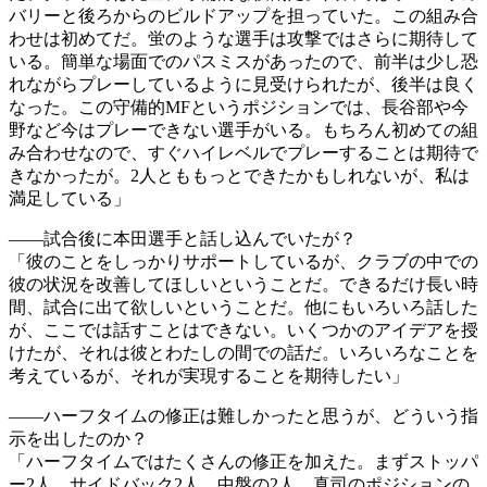
バリーと後ろからのビルドアップを担っていた。この組み合
わせは初めてだ。蛍のような選手は攻撃ではさらに期待して
いる。簡単な場面でのパスミスがあったので、前半は少し恐
れながらプレーしているように見受けられたが、後半は良く
なった。この守備的MFというポジションでは、長谷部や今
野など今はプレーできない選手がいる。もちろん初めての組
み合わせなので、すぐハイレベルでプレーすることは期待で
きなかったが。2人とももっとできたかもしれないが、私は
満足している」
――試合後に本田選手と話し込んでいたが？
「彼のことをしっかりサポートしているが、クラブの中での
彼の状況を改善してほしいということだ。できるだけ長い時
間、試合に出て欲しいということだ。他にもいろいろ話した
が、ここでは話すことはできない。いくつかのアイデアを授
けたが、それは彼とわたしの間での話だ。いろいろなことを
考えているが、それが実現することを期待したい」
――ハーフタイムの修正は難しかったと思うが、どういう指
示を出したのか？
「ハーフタイムではたくさんの修正を加えた。まずストッパ
ー2人、サイドバック2人、中盤の2人、真司のポジションの