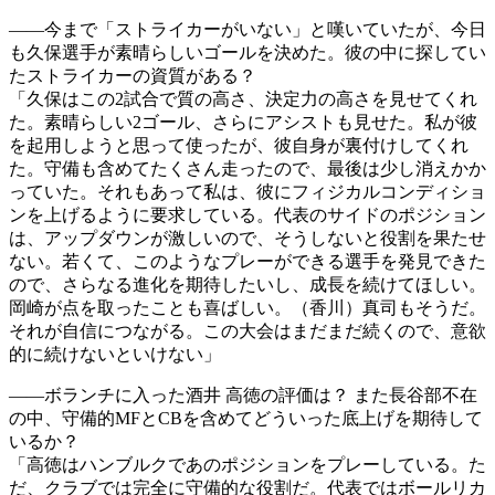
――今まで「ストライカーがいない」と嘆いていたが、今日
も久保選手が素晴らしいゴールを決めた。彼の中に探してい
たストライカーの資質がある？
「久保はこの2試合で質の高さ、決定力の高さを見せてくれ
た。素晴らしい2ゴール、さらにアシストも見せた。私が彼
を起用しようと思って使ったが、彼自身が裏付けしてくれ
た。守備も含めてたくさん走ったので、最後は少し消えかか
っていた。それもあって私は、彼にフィジカルコンディショ
ンを上げるように要求している。代表のサイドのポジション
は、アップダウンが激しいので、そうしないと役割を果たせ
ない。若くて、このようなプレーができる選手を発見できた
ので、さらなる進化を期待したいし、成長を続けてほしい。
岡崎が点を取ったことも喜ばしい。（香川）真司もそうだ。
それが自信につながる。この大会はまだまだ続くので、意欲
的に続けないといけない」
――ボランチに入った酒井 高徳の評価は？ また長谷部不在
の中、守備的MFとCBを含めてどういった底上げを期待して
いるか？
「高徳はハンブルクであのポジションをプレーしている。た
だ、クラブでは完全に守備的な役割だ。代表ではボールリカ