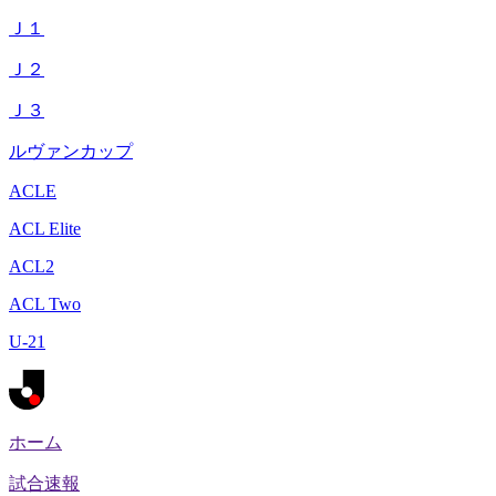
Ｊ１
Ｊ２
Ｊ３
ルヴァンカップ
ACLE
ACL Elite
ACL2
ACL Two
U-21
ホーム
試合速報