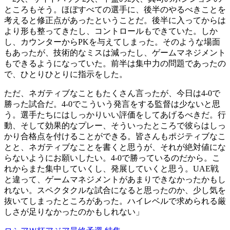
ところもそう。ほぼすべての選手に、後半のやるべきことを
考えると修正点があったということだ。後半に入ってからは
より形も整ってきたし、コントロールもできていた。しか
し、カウンターからPKを与えてしまった。そのような場面
もあったが、技術的なミスは減ったし、ゲームマネジメント
もできるようになっていた。前半は集中力の問題であったの
で、ひとりひとりに指示をした。
ただ、ネガティブなこともたくさん言ったが、今日は4-0で
勝った試合だ。4-0でこういう発言をする監督は少ないと思
う。選手たちにはしっかりいい評価をしてあげるべきだ。行
動、そして効果的なプレー、そういったところで彼らはしっ
かり合格点を付けることができる。皆さんもポジティブなこ
とと、ネガティブなことを書くと思うが、それが絶対値にな
らないようにお願いしたい。4-0で勝っているのだから。こ
れからまた集中していくし、発展していくと思う。UAE戦
と違って、ゲームマネジメントがあまりできなかったかもし
れない。スペクタクルな試合になると思ったのか、少し気を
抜いてしまったところがあった。ハイレベルで求められる厳
しさが足りなかったのかもしれない」