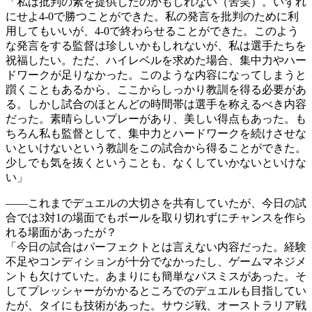
「私は批判の素を提供したのかもしれない（苦笑）。いずれ
にせよ4-0で勝つことができた。私の発言を批判のために利
用してもいいが、4-0で終わらせることができた。このよう
な発言をする監督は珍しいかもしれないが、私は選手たちを
祝福したい。ただ、ハイレベルを求めた場合、集中力やハー
ドワークが足りなかった。このような内容になってしまうと
躓くこともあるから、ここからしっかり教訓を得る必要があ
る。しかし試合のほとんどの時間帯は選手を称えるべき内容
だった。素晴らしいプレーがあり、美しい得点もあった。も
ちろん私も監督として、集中力とハードワークを続けさせな
いといけないという教訓をこの試合から得ることができた。
少しでも気を抜くということも、なくしていかないといけな
い」
――これまでデュエルの大切さを共有していたが、今日の試
合では3対1の場面でもボールを取り切れずにチャンスを作ら
れる場面があったが？
「今日の試合はパーフェクトとは言えない内容だった。経験
不足やコンディションが十分でなかったし、ゲームマネジメ
ントも欠けていた。あまりにも簡単なパスミスがあった。そ
してプレッシャーがかかるところでのデュエルも目指してい
たが、タイにも技術があった。サウジ戦、オーストラリア戦