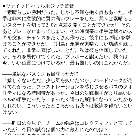
■ヴァイッド ハリルホジッチ監督
「素晴らしい勝利だった。しかし不満を抱く点もあった。相
手は非常に意欲的に質の高いプレーをした。我々は素晴らし
いスタートを切って2−0と点差を開くことができたが、その
あとプレーが止まってしまい、その時間帯に相手は我々のス
キを突き、チャンスをたくさん作った。後半にも2得点を挙
げることができたが、（川島）永嗣が素晴らしい功績を残し
てくれた。非常に喜ばしいことだ。私は彼を信頼していた
が、それを裏付けてくれた。ブラボーと讃えたい。我々は
今、いい位置につけているが、最も難しいのはこれからだ」
――単純なパスミスも目立ったが？
「嬉しくない点だ。少し気を抜いたのか、ハードワークが足
りてなかった。フラストレーションを感じさせるパスのクオ
リティになる時間帯があった。今日の対戦相手がより高いレ
ベルの相手だったら、まったく違った展開になっていたかも
しれない。こういったところからも我々は教訓を得ないとい
けない」
――昨日の会見で「チームの強みはコレクティブ」と言って
いたが、今日の試合は個の力に救われたのでは？