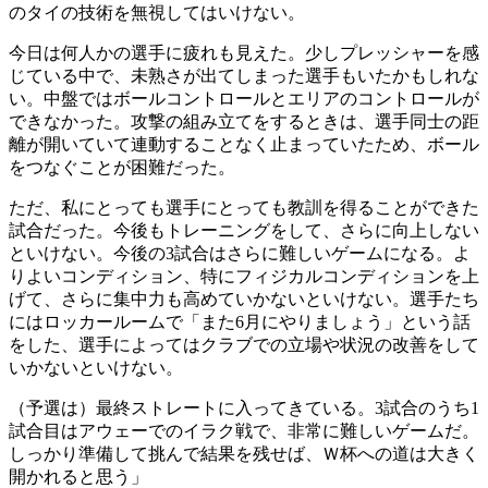
のタイの技術を無視してはいけない。
今日は何人かの選手に疲れも見えた。少しプレッシャーを感
じている中で、未熟さが出てしまった選手もいたかもしれな
い。中盤ではボールコントロールとエリアのコントロールが
できなかった。攻撃の組み立てをするときは、選手同士の距
離が開いていて連動することなく止まっていたため、ボール
をつなぐことが困難だった。
ただ、私にとっても選手にとっても教訓を得ることができた
試合だった。今後もトレーニングをして、さらに向上しない
といけない。今後の3試合はさらに難しいゲームになる。よ
りよいコンディション、特にフィジカルコンディションを上
げて、さらに集中力も高めていかないといけない。選手たち
にはロッカールームで「また6月にやりましょう」という話
をした、選手によってはクラブでの立場や状況の改善をして
いかないといけない。
（予選は）最終ストレートに入ってきている。3試合のうち1
試合目はアウェーでのイラク戦で、非常に難しいゲームだ。
しっかり準備して挑んで結果を残せば、Ｗ杯への道は大きく
開かれると思う」