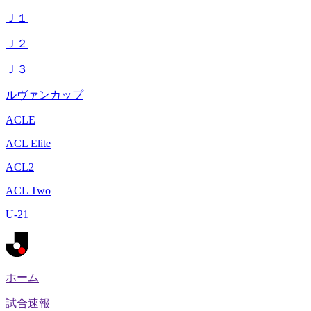
Ｊ１
Ｊ２
Ｊ３
ルヴァンカップ
ACLE
ACL Elite
ACL2
ACL Two
U-21
ホーム
試合速報