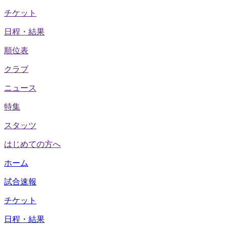
チケット
日程・結果
順位表
クラブ
ニュース
特集
スタッツ
はじめての方へ
ホーム
試合速報
チケット
日程・結果