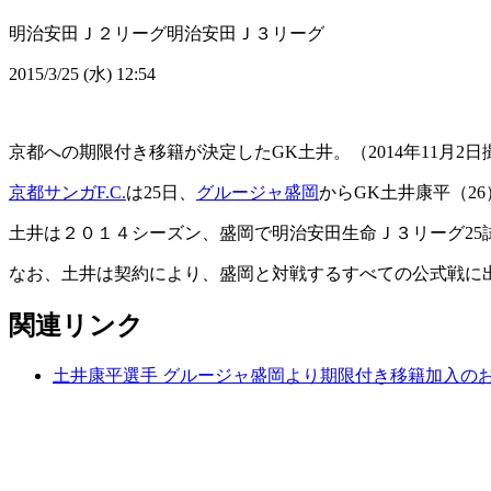
明治安田Ｊ２リーグ
明治安田Ｊ３リーグ
2015/3/25 (水) 12:54
京都への期限付き移籍が決定したGK土井。（2014年11月2日
京都サンガF.C.
は25日、
グルージャ盛岡
からGK土井康平（26
土井は２０１４シーズン、盛岡で明治安田生命Ｊ３リーグ25
なお、土井は契約により、盛岡と対戦するすべての公式戦に
関連リンク
土井康平選手 グルージャ盛岡より期限付き移籍加入の