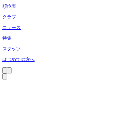
順位表
クラブ
ニュース
特集
スタッツ
はじめての方へ