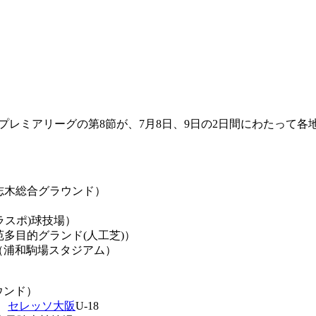
7 プレミアリーグの第8節が、7月8日、9日の2日間にわたって
本志木総合グラウンド）
グラスポ)球技場）
多目的グランド(人工芝)）
（浦和駒場スタジアム）
ウンド）
）
セレッソ大阪
U-18