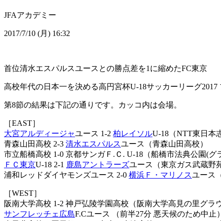
JFA
アカデミー
2017/7/10 (月) 16:32
首位清水エスパルスユースとの勝点差を1に縮めたFC東京
高校年代の日本一を決める高円宮杯U-18サッカーリーグ201
第8節の結果は下記の通りです。カッコ内は会場。
［EAST］
大宮アルディージャ
ユース 1-2
柏レイソル
U-18（NTT東日
青森山田高校 2-3
清水エスパルス
ユース（青森山田高校）
市立船橋高校 1-0 京都サンガＦ.Ｃ. U-18（船橋市法典公園(
ＦＣ東京
U-18 2-1
鹿島アントラーズ
ユース（東京ガス武蔵野苑
浦和レッドダイヤモンズユース 2-0
横浜Ｆ・マリノス
ユース
［WEST］
阪南大学高校 1-2 神戸弘陵学園高校（阪南大学高見の里グラ
サンフレッチェ広島
F.Cユース （前半27分 悪天候のため中止