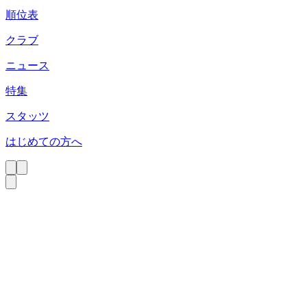
順位表
クラブ
ニュース
特集
スタッツ
はじめての方へ