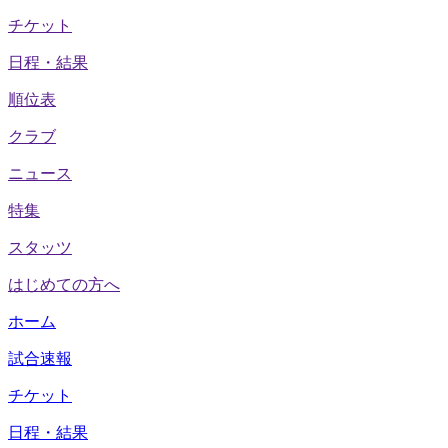
チケット
日程・結果
順位表
クラブ
ニュース
特集
スタッツ
はじめての方へ
ホーム
試合速報
チケット
日程・結果