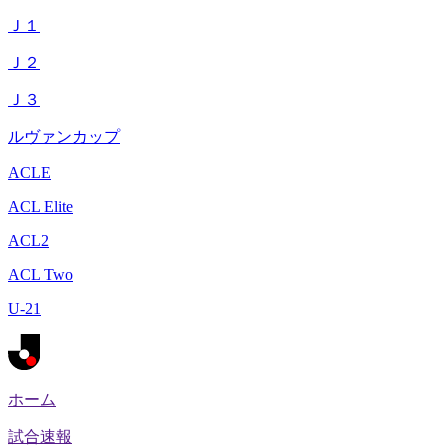
Ｊ１
Ｊ２
Ｊ３
ルヴァンカップ
ACLE
ACL Elite
ACL2
ACL Two
U-21
ホーム
試合速報