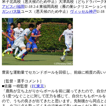
米子北高校（悪天候のため中止）大津高校（どらドラパーク
アビスパ福岡
U-18 2-4 東福岡高校（雁の巣レクリエーショ
ガンバ大阪
ユース（悪天候のため中止）
ヴィッセル神戸
U-
豊富な運動量でセカンドボールを回収し、前線に精度の高い
［監督・選手コメント］
■佐藤 一樹監督（
FC東京
）
「鹿島が立ち上がりからボールを前に蹴ってきたので、自分
う1度つなぐことに対して圧力を感じて、自分たちもボール
ので、うちの良さが出てきたと思います。先制後から同点と
ろ。タフに点を取ってくるので改めて良いチームだと思いま