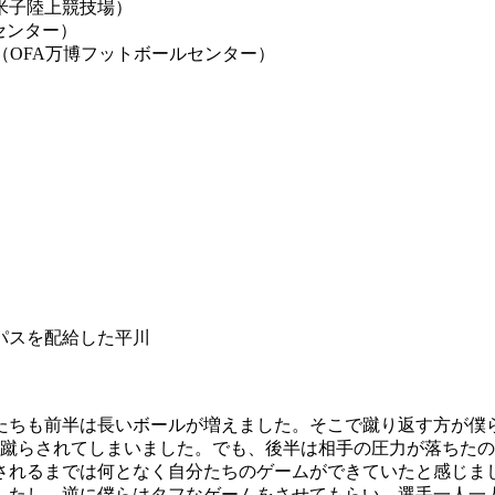
米子陸上競技場）
ンセンター）
18（OFA万博フットボールセンター）
パスを配給した平川
たちも前半は長いボールが増えました。そこで蹴り返す方が僕
を蹴らされてしまいました。でも、後半は相手の圧力が落ちた
されるまでは何となく自分たちのゲームができていたと感じま
したし、逆に僕らはタフなゲームをさせてもらい、選手一人一