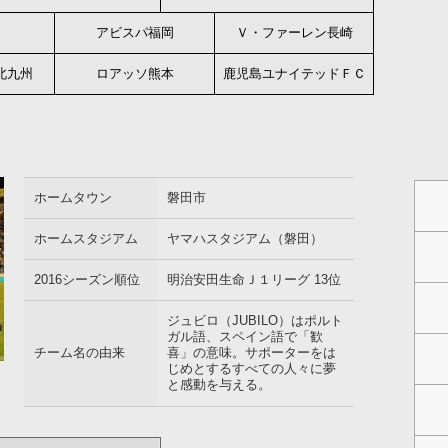
Ｃ
アビスパ
福岡
Ｖ・ファーレン
長崎
北九州
ロアッソ
熊本
鹿児島
ユナイテッドＦＣ
ホームタウン
磐田市
ホームスタジアム
ヤマハスタジアム（磐田）
2016シーズン順位
明治安田生命Ｊ１リーグ 13位
ジュビロ（JUBILO）はポルト
ガル語、スペイン語で「歓
チーム名の由来
喜」の意味。サポーターをは
じめとするすべての人々に夢
と感動を与える。