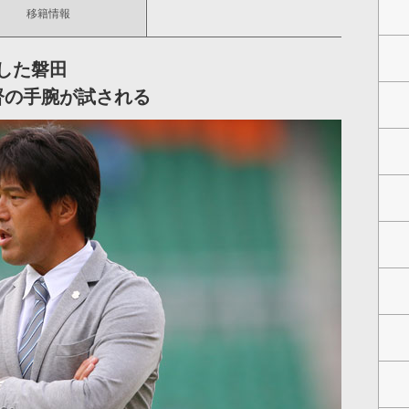
移籍情報
した磐田
督の手腕が試される