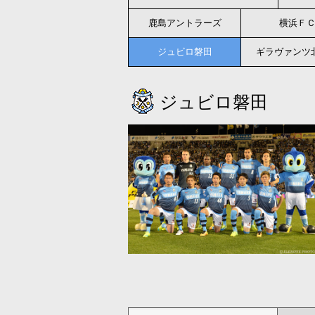
鹿島
アントラーズ
横浜Ｆ
ジュビロ
磐田
ギラヴァンツ
ジュビロ磐田
ジュビロ磐田