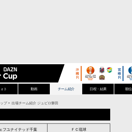
フォト
動画
チーム紹介
日程・結果
順位
カップ
出場チーム紹介 ジュビロ磐田
ェフユナイテッド
千葉
ＦＣ
琉球