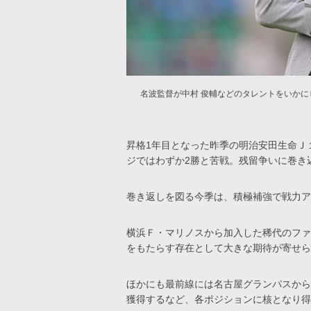
名波監督が中村 俊輔などのタレントをいか
昇格1年目となった昨季の明治安田生命Ｊ１
ジではわずか2勝と苦戦。残留争いに巻き
巻き返しを図る今季は、積極補強で戦力ア
横浜Ｆ・マリノスから加入した稀代のファ
をもたらす存在として大きな期待が寄せら
ほかにも最前線には名古屋グランパスから
獲得するなど、各ポジションに核となり得