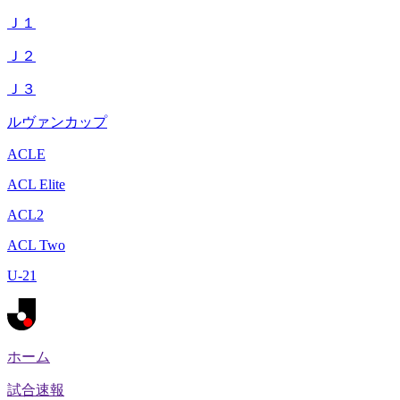
Ｊ１
Ｊ２
Ｊ３
ルヴァンカップ
ACLE
ACL Elite
ACL2
ACL Two
U-21
ホーム
試合速報