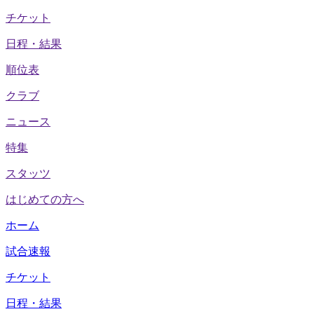
チケット
日程・結果
順位表
クラブ
ニュース
特集
スタッツ
はじめての方へ
ホーム
試合速報
チケット
日程・結果