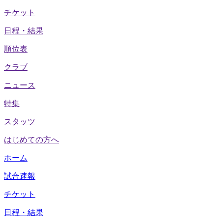
チケット
日程・結果
順位表
クラブ
ニュース
特集
スタッツ
はじめての方へ
ホーム
試合速報
チケット
日程・結果