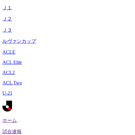
Ｊ１
Ｊ２
Ｊ３
ルヴァンカップ
ACLE
ACL Elite
ACL2
ACL Two
U-21
ホーム
試合速報