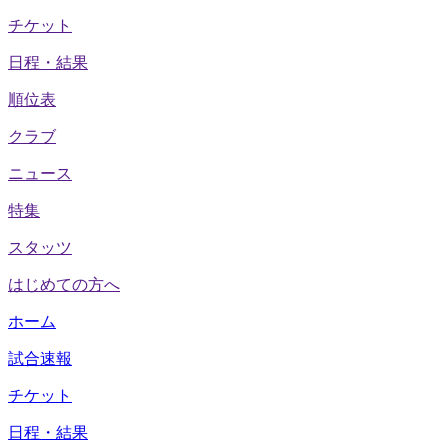
チケット
日程・結果
順位表
クラブ
ニュース
特集
スタッツ
はじめての方へ
ホーム
試合速報
チケット
日程・結果