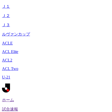
Ｊ１
Ｊ２
Ｊ３
ルヴァンカップ
ACLE
ACL Elite
ACL2
ACL Two
U-21
ホーム
試合速報