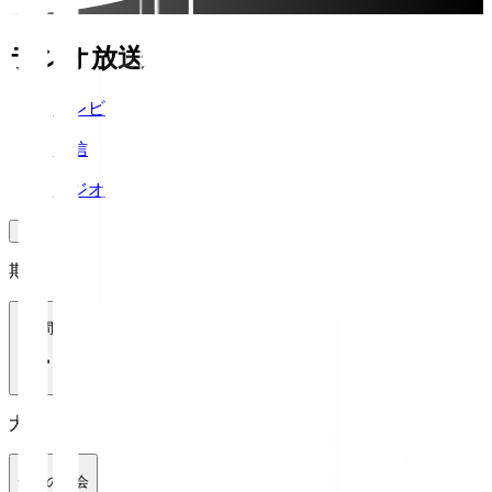
ラジオ放送
テレビ
配信
ラジオ
期間
1週間
大会
全ての大会