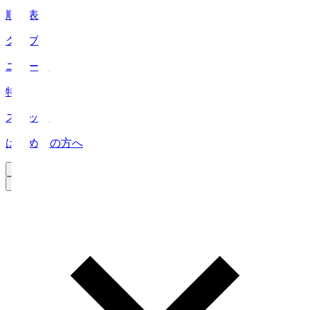
順位表
クラブ
ニュース
特集
スタッツ
はじめての方へ