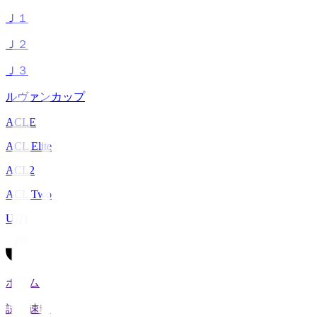
Ｊ１
Ｊ２
Ｊ３
ルヴァンカップ
ACLE
ACL Elite
ACL2
ACL Two
U-21
ホーム
試合速報