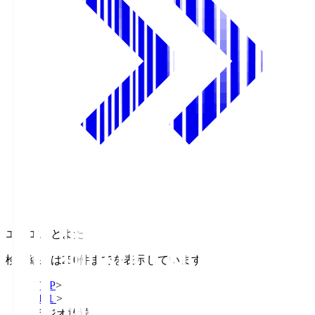
エフエムとよた
検索結果は250件までを表示しています
TOP
>
Ｊ１
>
ラジオ放送