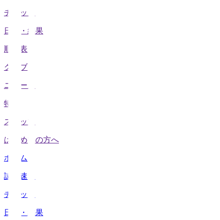
チケット
日程・結果
順位表
クラブ
ニュース
特集
スタッツ
はじめての方へ
ホーム
試合速報
チケット
日程・結果