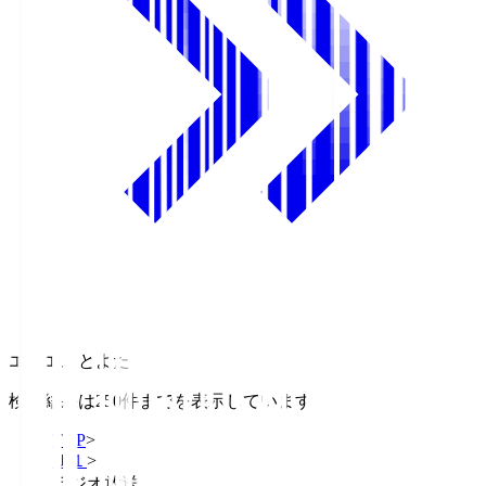
エフエムとよた
検索結果は250件までを表示しています
TOP
>
Ｊ１
>
ラジオ放送