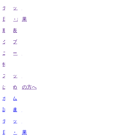
チケット
日程・結果
順位表
クラブ
ニュース
特集
スタッツ
はじめての方へ
ホーム
試合速報
チケット
日程・結果