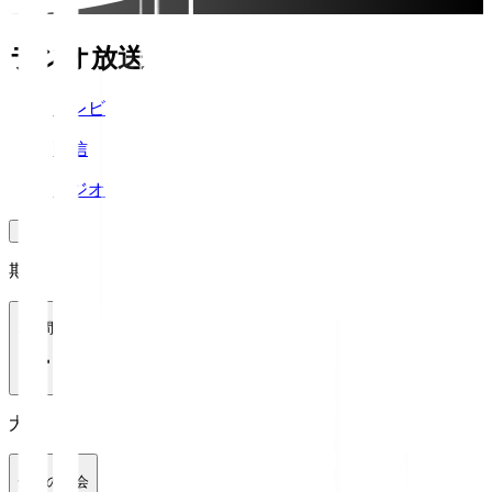
ラジオ放送
テレビ
配信
ラジオ
期間
1週間
大会
全ての大会