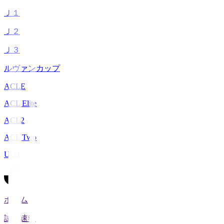
Ｊ１
Ｊ２
Ｊ３
ルヴァンカップ
ACLE
ACL Elite
ACL2
ACL Two
U-21
ホーム
試合速報