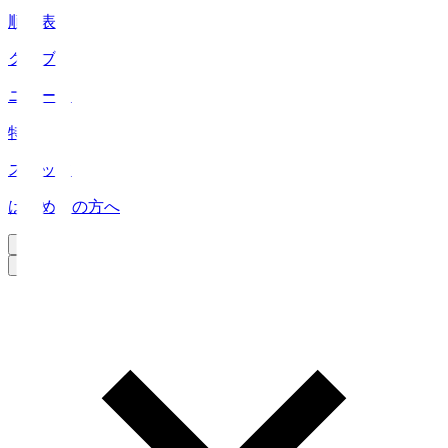
順位表
クラブ
ニュース
特集
スタッツ
はじめての方へ