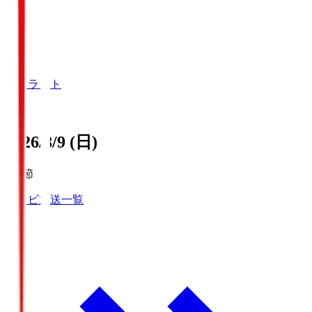
ハイライト
2026/8/9 (日)
第1節
テレビ放送一覧