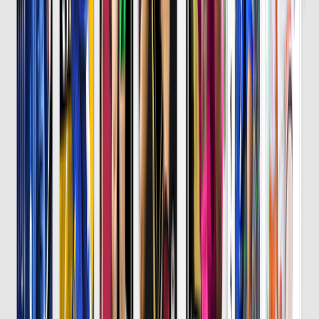
新開幕！横浜FMvs鹿島は劇的決着
サマリーはこちら