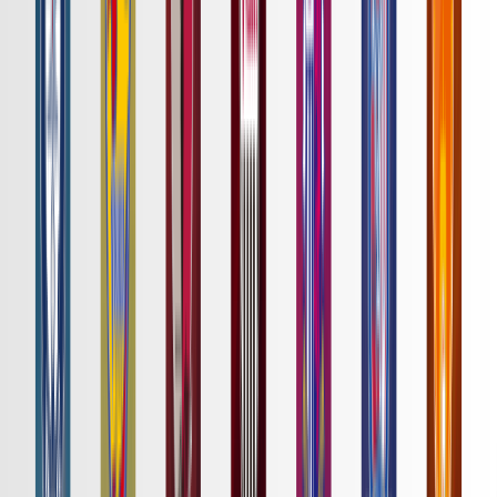
町田、FC東京に5-1の圧巻逆転劇