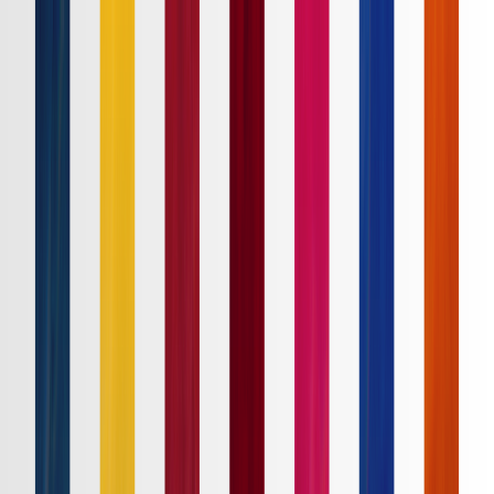
Ｊ１
Ｊ２
Ｊ３
ルヴァンカップ
ACLE
ACL Elite
ACL2
ACL Two
U-21
Ｊリーグ
ホーム