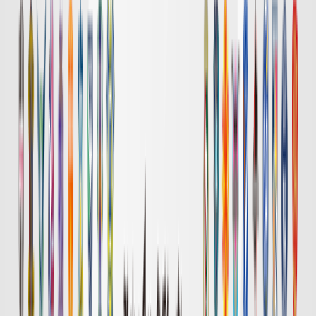
8/7 金 明治安田Ｊ１
DAZN
試合終了
横浜FM
3
鹿島