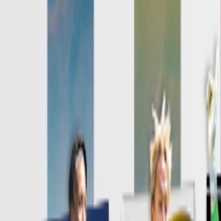
日程・結果
順位表
クラブ
ニュース
特集
スタッツ
はじめての方へ