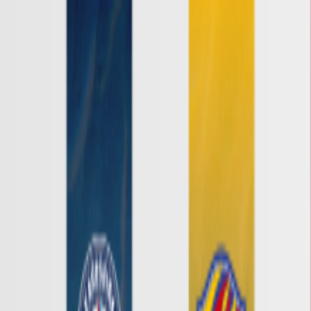
Ｊ１
Ｊ２
Ｊ３
ルヴァンカップ
ACLE
ACL Elite
ACL2
ACL Two
U-21
Ｊリーグ
ホーム