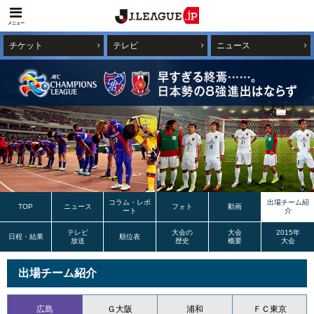
メニュー
チケット
テレビ
ニュース
コラム・レポ
出場チーム紹
TOP
ニュース
フォト
動画
ート
介
テレビ
大会の
大会
2015年
日程・結果
順位表
放送
歴史
概要
大会
出場チーム紹介
広島
Ｇ
大阪
浦和
ＦＣ東京