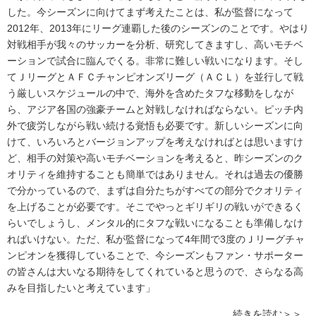
した。今シーズンに向けてまず考えたことは、私が監督になって
2012年、2013年にリーグ連覇した後のシーズンのことです。やはり
対戦相手が我々のサッカーを分析、研究してきますし、高いモチベ
ーションで試合に臨んでくる。非常に難しい戦いになります。そし
てＪリーグとＡＦＣチャンピオンズリーグ（ＡＣＬ）を並行して戦
う厳しいスケジュールの中で、海外を含めたタフな移動をしなが
ら、アジア各国の強豪チームと対戦しなければならない。ピッチ内
外で疲労しながら戦い続ける覚悟も必要です。新しいシーズンに向
けて、いろいろとバージョンアップを考えなければとは思いますけ
ど、相手の対策や高いモチベーションを考えると、昨シーズンのク
オリティを維持することも簡単ではありません。それは過去の優勝
で分かっているので、まずは自分たちがすべての部分でクオリティ
を上げることが必要です。そこでやっとギリギリの戦いができるく
らいでしょうし、メンタル的にタフな戦いになることも準備しなけ
ればいけない。ただ、私が監督になって4年間で3度のＪリーグチャ
ンピオンを獲得していることで、今シーズンもファン・サポーター
の皆さんは大いなる期待をしてくれていると思うので、さらなる高
みを目指したいと考えています」
続きを読む＞＞