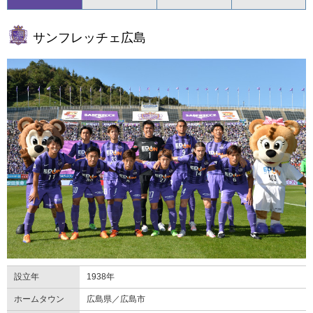
サンフレッチェ広島
サンフレッチェ広島
設立年
1938年
ホームタウン
広島県／広島市