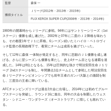
監督
森保 一
Ｊリーグ(2012年・2013年・2015年)
獲得タイトル
FUJI XEROX SUPER CUP(2008年・2013年・2014年)
1993年の開幕時からＪリーグに参戦。94年にはサントリーシリーズ（1st
ステージ）優勝を成し遂げた。2002年と07年に二度のＪ２降格を味わう
も、その都度1年でＪ１に昇格。6シーズン続いたミハイロ・ペトロヴィ
ッチ監督の長期政権下で、着実にチームは成長を遂げていった。
そして12年に森保 一体制が発足すると、同年に悲願のＪ１優勝を成し遂
げる。さらに翌シーズンも優勝を果たし、史上4チーム目となる連覇を達
成した。14年は8位となるも、15年は圧倒的な強さで明治安田生命Ｊ１リ
ーグ 2ndステージを制し、年間勝点1位チームとして参戦した明治安田生
命Ｊリーグチャンピオンシップでも前年王者のガンバ大阪との激闘を制
し、三度目の王者に輝いている。
AFCチャンピンズリーグは過去3大会に出場し、2014年には初めてグルー
プステージを突破し、ラウンド16に進出。同年の大会を制覇したウェス
タン・シドニー・ワンダラーズ（オーストラリア）に惜しくも敗れてい
る。