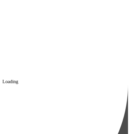
Loading