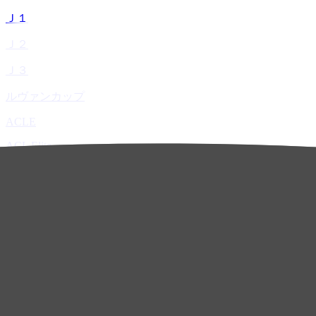
Ｊ１
Ｊ２
Ｊ３
ルヴァンカップ
ACLE
ACL Elite
ACL2
ACL Two
U-21
ホーム
試合速報