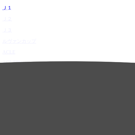
Ｊ１
Ｊ２
Ｊ３
ルヴァンカップ
ACLE
ACL Elite
ACL2
ACL Two
U-21
ホーム
試合速報