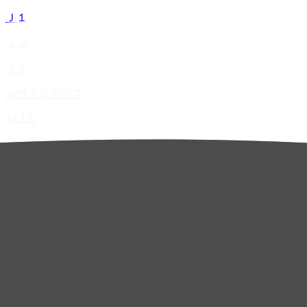
Ｊ１
Ｊ２
Ｊ３
ルヴァンカップ
ACLE
ACL Elite
ACL2
ACL Two
U-21
ホーム
試合速報