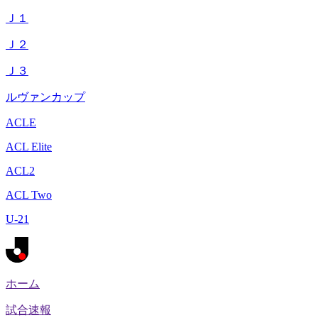
Ｊ１
Ｊ２
Ｊ３
ルヴァンカップ
ACLE
ACL Elite
ACL2
ACL Two
U-21
ホーム
試合速報