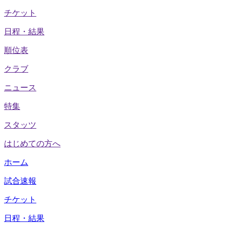
チケット
日程・結果
順位表
クラブ
ニュース
特集
スタッツ
はじめての方へ
ホーム
試合速報
チケット
日程・結果