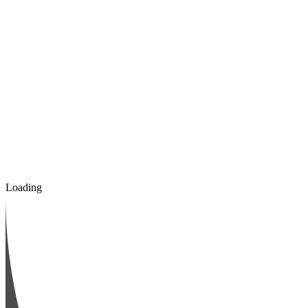
Loading