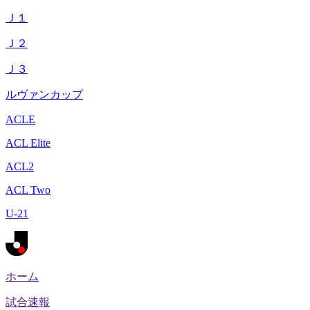
Ｊ１
Ｊ２
Ｊ３
ルヴァンカップ
ACLE
ACL Elite
ACL2
ACL Two
U-21
ホーム
試合速報