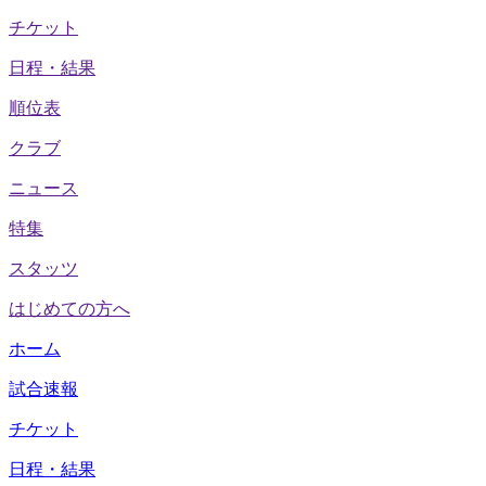
チケット
日程・結果
順位表
クラブ
ニュース
特集
スタッツ
はじめての方へ
ホーム
試合速報
チケット
日程・結果