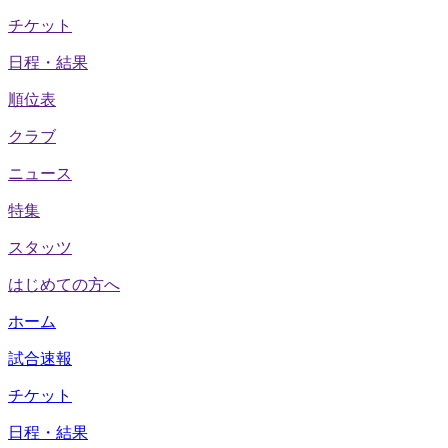
チケット
日程・結果
順位表
クラブ
ニュース
特集
スタッツ
はじめての方へ
ホーム
試合速報
チケット
日程・結果