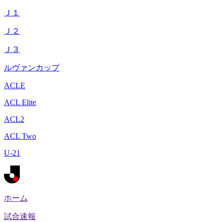
Ｊ１
Ｊ２
Ｊ３
ルヴァンカップ
ACLE
ACL Elite
ACL2
ACL Two
U-21
ホーム
試合速報