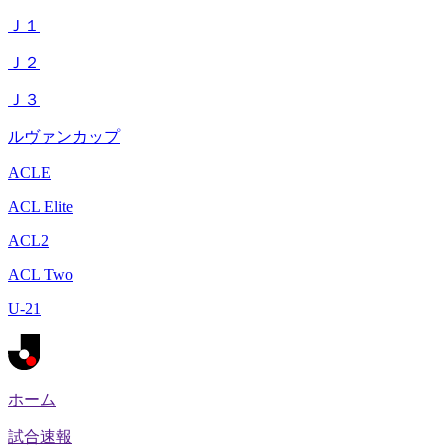
Ｊ１
Ｊ２
Ｊ３
ルヴァンカップ
ACLE
ACL Elite
ACL2
ACL Two
U-21
ホーム
試合速報