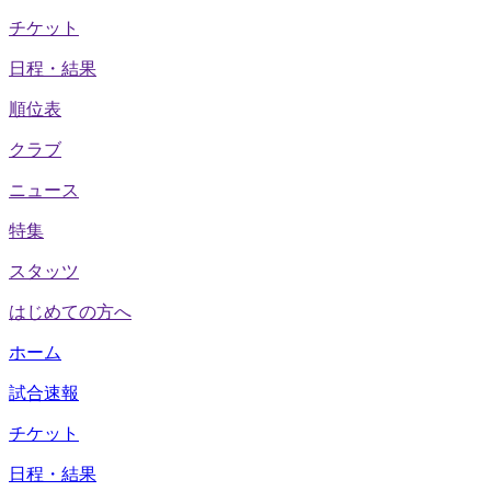
チケット
日程・結果
順位表
クラブ
ニュース
特集
スタッツ
はじめての方へ
ホーム
試合速報
チケット
日程・結果