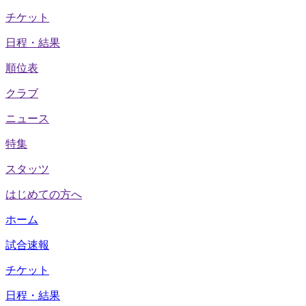
チケット
日程・結果
順位表
クラブ
ニュース
特集
スタッツ
はじめての方へ
ホーム
試合速報
チケット
日程・結果