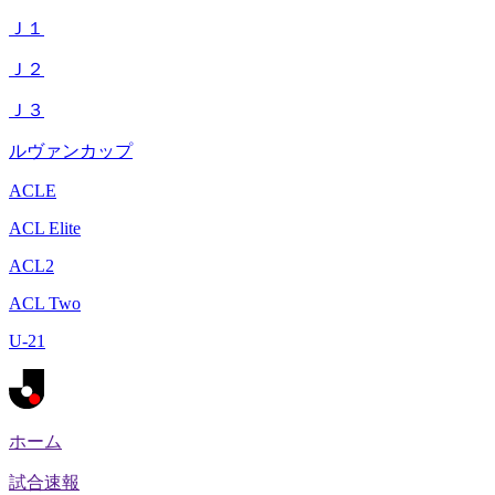
Ｊ１
Ｊ２
Ｊ３
ルヴァンカップ
ACLE
ACL Elite
ACL2
ACL Two
U-21
ホーム
試合速報