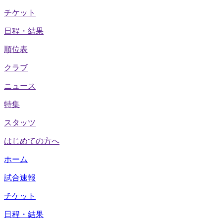
チケット
日程・結果
順位表
クラブ
ニュース
特集
スタッツ
はじめての方へ
ホーム
試合速報
チケット
日程・結果