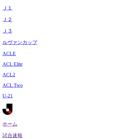
Ｊ１
Ｊ２
Ｊ３
ルヴァンカップ
ACLE
ACL Elite
ACL2
ACL Two
U-21
ホーム
試合速報