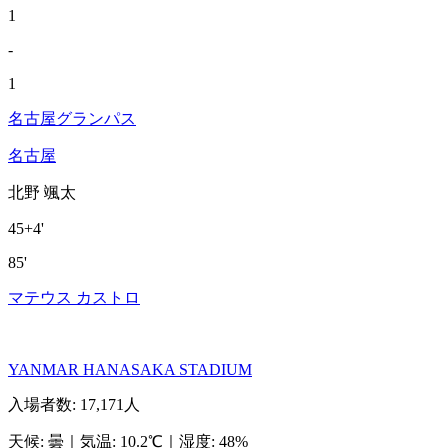
1
-
1
名古屋グランパス
名古屋
北野 颯太
45+4'
85'
マテウス カストロ
YANMAR HANASAKA STADIUM
入場者数
:
17,171人
天候
:
曇
｜
気温
:
10.2℃
｜
湿度
:
48%