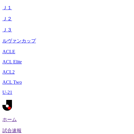
Ｊ１
Ｊ２
Ｊ３
ルヴァンカップ
ACLE
ACL Elite
ACL2
ACL Two
U-21
ホーム
試合速報