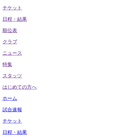
チケット
日程・結果
順位表
クラブ
ニュース
特集
スタッツ
はじめての方へ
ホーム
試合速報
チケット
日程・結果