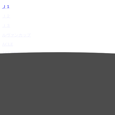
Ｊ１
Ｊ２
Ｊ３
ルヴァンカップ
ACLE
ACL Elite
ACL2
ACL Two
U-21
ホーム
試合速報