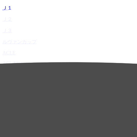
Ｊ１
Ｊ２
Ｊ３
ルヴァンカップ
ACLE
ACL Elite
ACL2
ACL Two
U-21
ホーム
試合速報