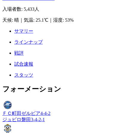
入場者数
:
5,433人
天候
:
晴
｜
気温
:
25.1℃
｜
湿度
:
53%
サマリー
ラインナップ
戦評
試合速報
スタッツ
フォーメーション
ＦＣ町田ゼルビア
4-4-2
ジュビロ磐田
3-4-2-1