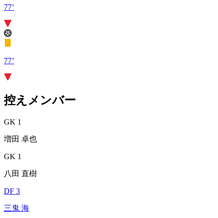
77’
77’
控えメンバー
GK 1
増田 卓也
GK 1
八田 直樹
DF 3
三鬼 海