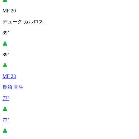
MF 20
デューク カルロス
89’
89’
MF 28
鹿沼 直生
77’
77’