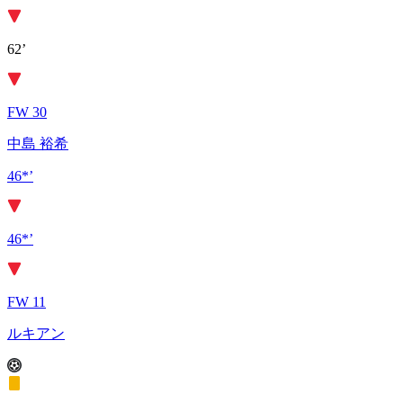
62’
FW 30
中島 裕希
46*’
46*’
FW 11
ルキアン