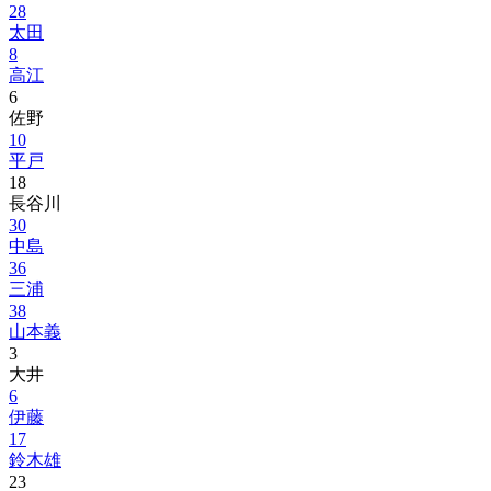
28
太田
8
高江
6
佐野
10
平戸
18
長谷川
30
中島
36
三浦
38
山本義
3
大井
6
伊藤
17
鈴木雄
23