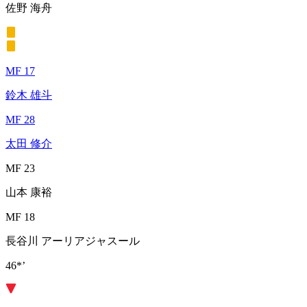
佐野 海舟
MF 17
鈴木 雄斗
MF 28
太田 修介
MF 23
山本 康裕
MF 18
長谷川 アーリアジャスール
46*’