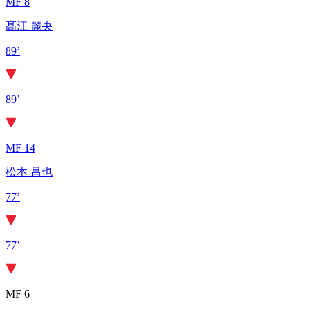
MF 8
髙江 麗央
89’
89’
MF 14
松本 昌也
77’
77’
MF 6