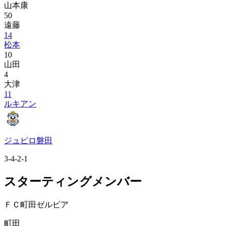
山本康
50
遠藤
14
松本
10
山田
4
大津
11
ルキアン
ジュビロ磐田
3-4-2-1
スターティングメンバー
ＦＣ町田ゼルビア
町田