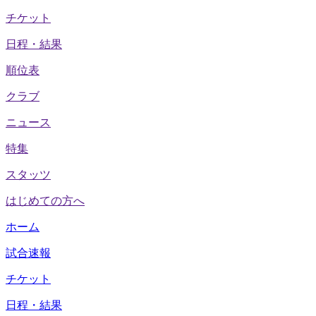
チケット
日程・結果
順位表
クラブ
ニュース
特集
スタッツ
はじめての方へ
ホーム
試合速報
チケット
日程・結果