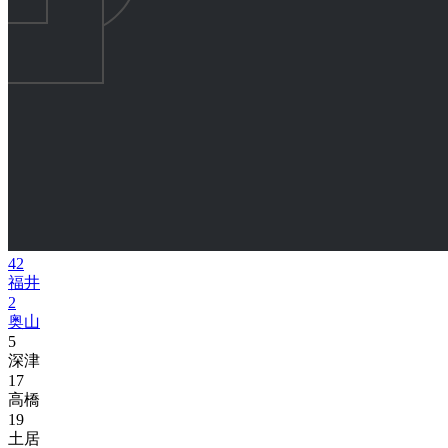
42
福井
2
奥山
5
深津
17
高橋
19
土居