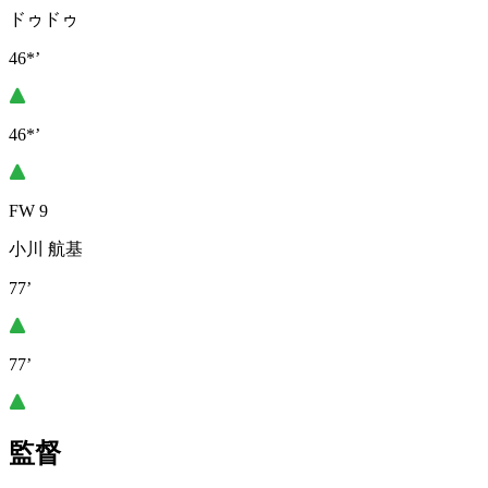
ドゥドゥ
46*’
46*’
FW 9
小川 航基
77’
77’
監督