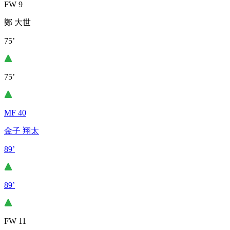
FW 9
鄭 大世
75’
75’
MF 40
金子 翔太
89’
89’
FW 11