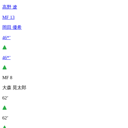
高野 遼
MF 13
岡田 優希
46*’
46*’
MF 8
大森 晃太郎
62’
62’