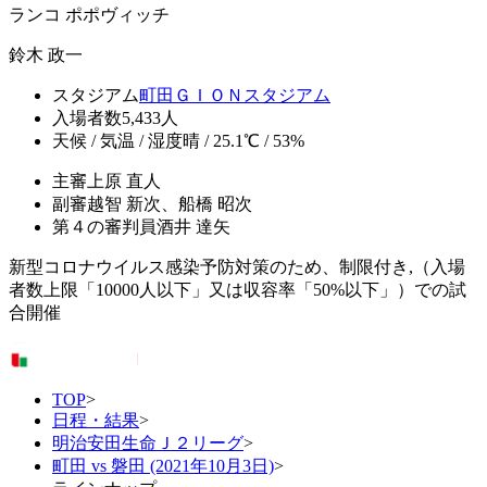
ランコ ポポヴィッチ
鈴木 政一
スタジアム
町田ＧＩＯＮスタジアム
入場者数
5,433人
天候 / 気温 / 湿度
晴 / 25.1℃ / 53%
主審
上原 直人
副審
越智 新次、船橋 昭次
第４の審判員
酒井 達矢
新型コロナウイルス感染予防対策のため、制限付き,（入場
者数上限「10000人以下」又は収容率「50%以下」）での試
合開催
TOP
>
日程・結果
>
明治安田生命Ｊ２リーグ
>
町田 vs 磐田 (2021年10月3日)
>