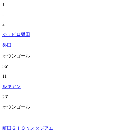
1
-
2
ジュビロ磐田
磐田
オウンゴール
56'
11'
ルキアン
23'
オウンゴール
町田ＧＩＯＮスタジアム