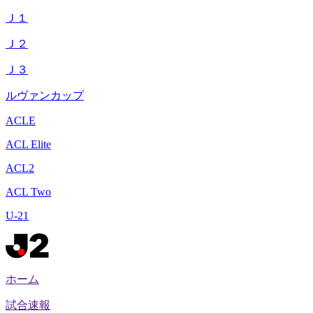
Ｊ１
Ｊ２
Ｊ３
ルヴァンカップ
ACLE
ACL Elite
ACL2
ACL Two
U-21
ホーム
試合速報