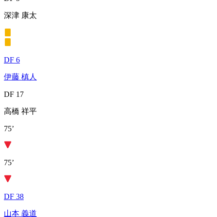
深津 康太
DF 6
伊藤 槙人
DF 17
高橋 祥平
75’
75’
DF 38
山本 義道