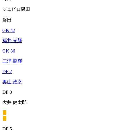
ジュビロ磐田
磐田
GK 42
福井 光輝
GK 36
三浦 龍輝
DF 2
奥山 政幸
DF 3
大井 健太郎
DF 5