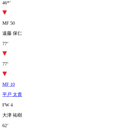
46*’
MF 50
遠藤 保仁
77’
77’
MF 10
平戸 太貴
FW 4
大津 祐樹
62’