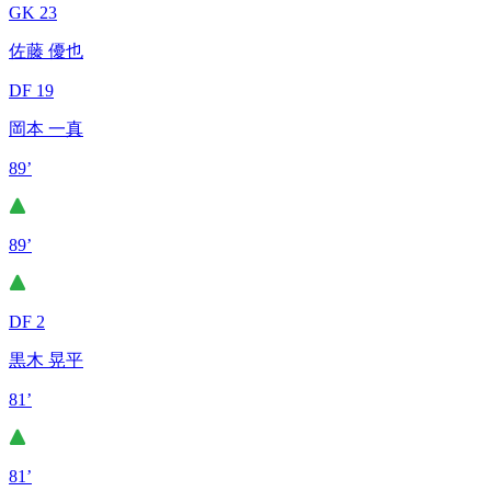
GK 23
佐藤 優也
DF 19
岡本 一真
89’
89’
DF 2
黒木 晃平
81’
81’