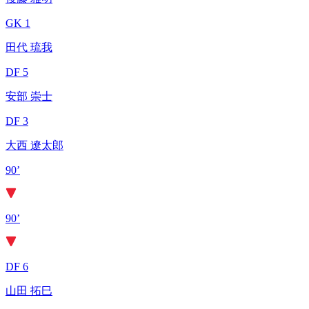
GK 1
田代 琉我
DF 5
安部 崇士
DF 3
大西 遼太郎
90’
90’
DF 6
山田 拓巳