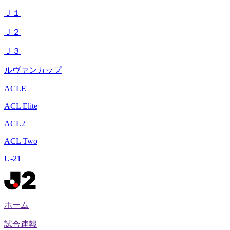
Ｊ１
Ｊ２
Ｊ３
ルヴァンカップ
ACLE
ACL Elite
ACL2
ACL Two
U-21
ホーム
試合速報