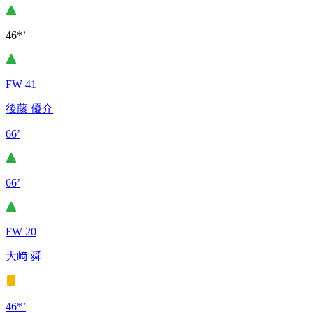
46*’
FW 41
後藤 優介
66’
66’
FW 20
大﨑 舜
46*’