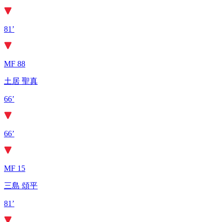
81’
MF 88
土居 聖真
66’
66’
MF 15
三島 頌平
81’