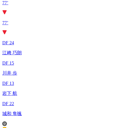
77’
77’
DF 24
江﨑 巧朗
DF 15
川井 歩
DF 13
岩下 航
DF 22
城和 隼颯