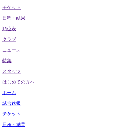
チケット
日程・結果
順位表
クラブ
ニュース
特集
スタッツ
はじめての方へ
ホーム
試合速報
チケット
日程・結果