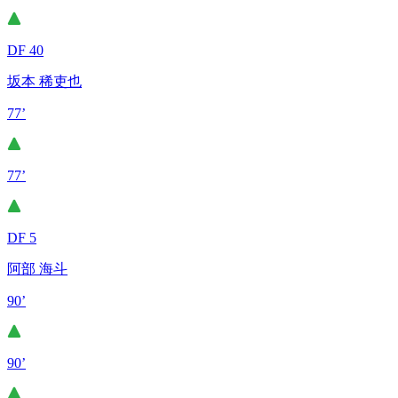
DF 40
坂本 稀吏也
77’
77’
DF 5
阿部 海斗
90’
90’