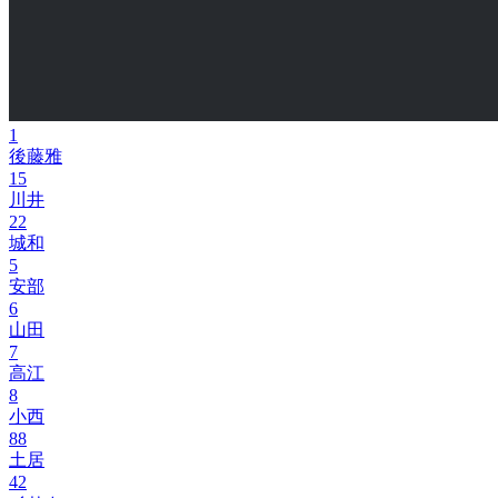
1
後藤雅
15
川井
22
城和
5
安部
6
山田
7
高江
8
小西
88
土居
42