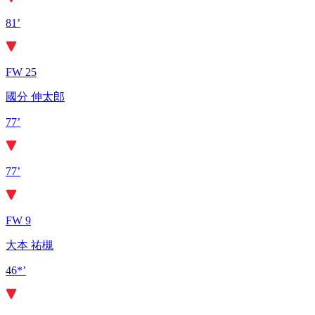
81’
FW 25
國分 伸太郎
77’
77’
FW 9
大本 祐槻
46*’