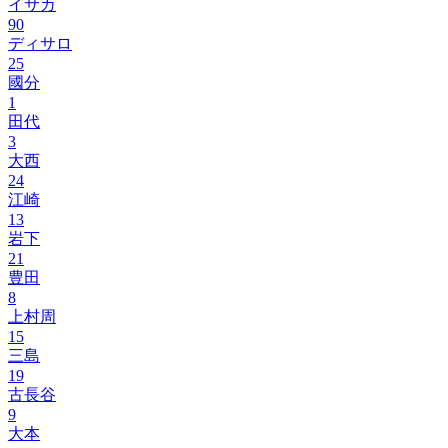
イサカ
90
ディサロ
25
國分
1
田代
3
大西
24
江崎
13
岩下
21
豊田
8
上村周
15
三島
19
古長谷
9
大本