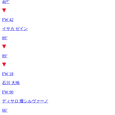
46*’
FW 42
イサカ ゼイン
89’
89’
FW 18
石川 大地
FW 90
ディサロ 燦シルヴァーノ
66’