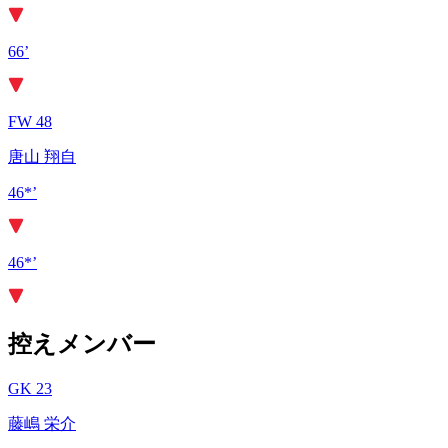
66’
FW 48
唐山 翔自
46*’
46*’
控えメンバー
GK 23
藤嶋 栄介