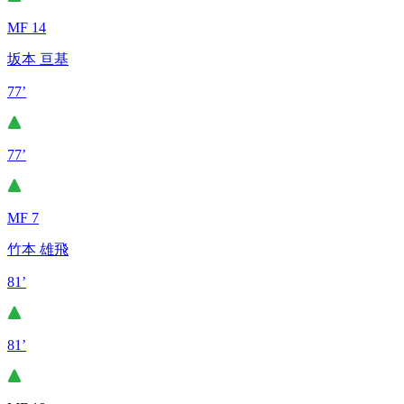
MF 14
坂本 亘基
77’
77’
MF 7
竹本 雄飛
81’
81’