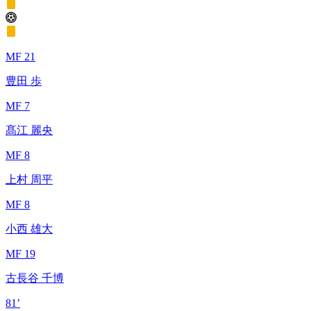
MF 21
豊田 歩
MF 7
髙江 麗央
MF 8
上村 周平
MF 8
小西 雄大
MF 19
古長谷 千博
81’