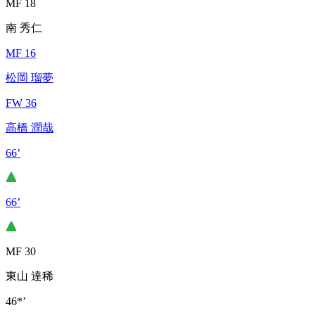
MF 18
南 秀仁
MF 16
松岡 瑠夢
FW 36
高橋 潤哉
66’
66’
MF 30
東山 達稀
46*’