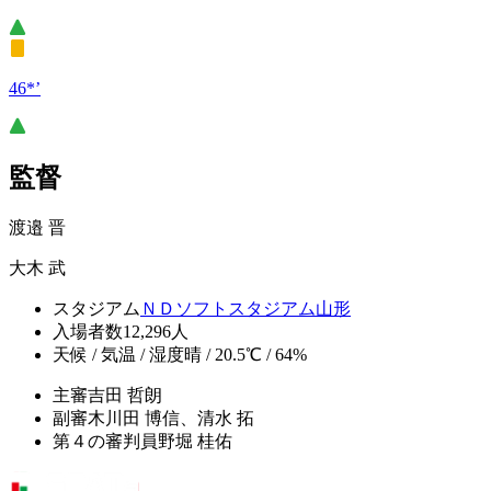
46*’
監督
渡邉 晋
大木 武
スタジアム
ＮＤソフトスタジアム山形
入場者数
12,296人
天候 / 気温 / 湿度
晴 / 20.5℃ / 64%
主審
吉田 哲朗
副審
木川田 博信、清水 拓
第４の審判員
野堀 桂佑