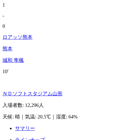
1
-
0
ロアッソ熊本
熊本
城和 隼颯
10'
ＮＤソフトスタジアム山形
入場者数
:
12,296人
天候
:
晴
｜
気温
:
20.5℃
｜
湿度
:
64%
サマリー
ラインナップ