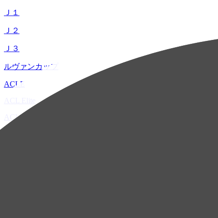
Ｊ１
Ｊ２
Ｊ３
ルヴァンカップ
ACLE
ACL Elite
ACL2
ACL Two
U-21
ホーム
試合速報