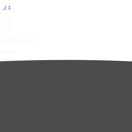
Ｊ１
Ｊ２
Ｊ３
ルヴァンカップ
ACLE
ACL Elite
ACL2
ACL Two
U-21
ホーム
試合速報