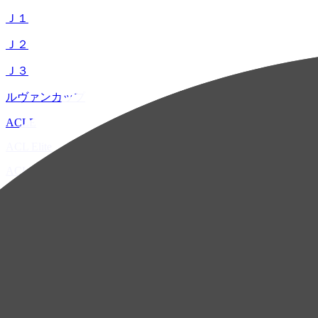
Ｊ１
Ｊ２
Ｊ３
ルヴァンカップ
ACLE
ACL Elite
ACL2
ACL Two
U-21
ホーム
試合速報