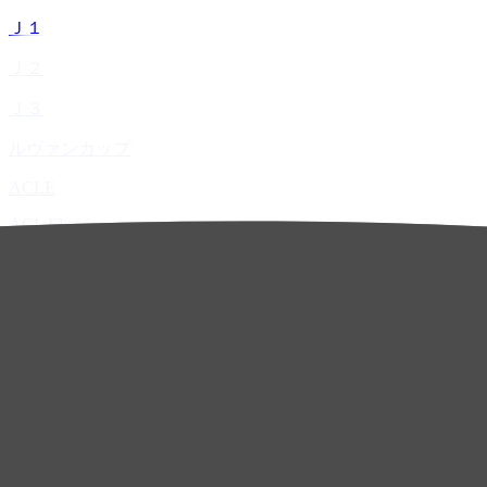
Ｊ１
Ｊ２
Ｊ３
ルヴァンカップ
ACLE
ACL Elite
ACL2
ACL Two
U-21
ホーム
試合速報