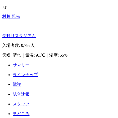
71'
村越 凱光
長野Ｕスタジアム
入場者数
:
9,792人
天候
:
晴れ
｜
気温
:
9.1℃
｜
湿度
:
55%
サマリー
ラインナップ
戦評
試合速報
スタッツ
見どころ