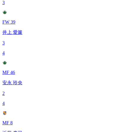
3
FW 39
井上 愛簾
3
4
MF 46
安永 玲央
2
4
MF 8