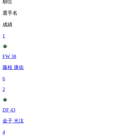
順位
選手名
成績
1
FW 38
藤枝 康佑
6
2
DF 43
金子 光汰
4