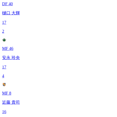
DF 40
樋口 大輝
17
2
MF 46
安永 玲央
17
4
MF 8
近藤 貴司
16