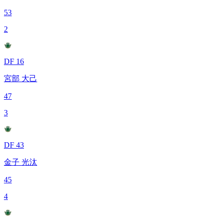
53
2
DF 16
宮部 大己
47
3
DF 43
金子 光汰
45
4