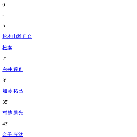
0
-
5
松本山雅ＦＣ
松本
2'
白井 達也
8'
加藤 拓己
35'
村越 凱光
43'
金子 光汰