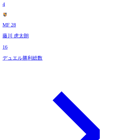
4
MF 28
藤川 虎太朗
16
デュエル勝利総数