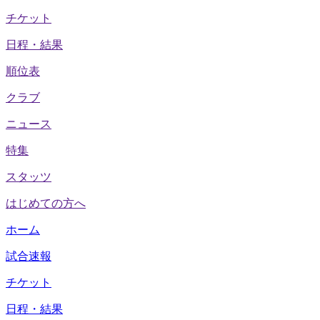
チケット
日程・結果
順位表
クラブ
ニュース
特集
スタッツ
はじめての方へ
ホーム
試合速報
チケット
日程・結果