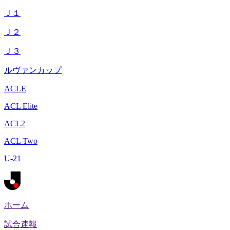
Ｊ１
Ｊ２
Ｊ３
ルヴァンカップ
ACLE
ACL Elite
ACL2
ACL Two
U-21
ホーム
試合速報