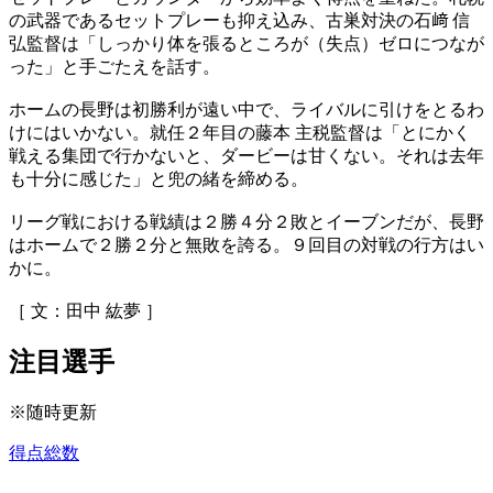
の武器であるセットプレーも抑え込み、古巣対決の石﨑 信
弘監督は「しっかり体を張るところが（失点）ゼロにつなが
った」と手ごたえを話す。
ホームの長野は初勝利が遠い中で、ライバルに引けをとるわ
けにはいかない。就任２年目の藤本 主税監督は「とにかく
戦える集団で行かないと、ダービーは甘くない。それは去年
も十分に感じた」と兜の緒を締める。
リーグ戦における戦績は２勝４分２敗とイーブンだが、長野
はホームで２勝２分と無敗を誇る。９回目の対戦の行方はい
かに。
［ 文：田中 紘夢 ］
注目選手
※随時更新
得点総数