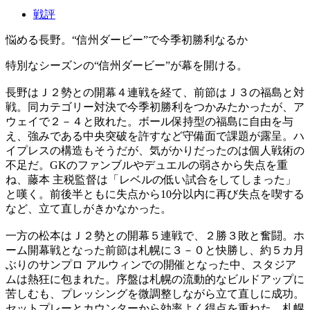
戦評
悩める長野。“信州ダービー”で今季初勝利なるか
特別なシーズンの“信州ダービー”が幕を開ける。
長野はＪ２勢との開幕４連戦を経て、前節はＪ３の福島と対
戦。同カテゴリー対決で今季初勝利をつかみたかったが、ア
ウェイで２－４と敗れた。ボール保持型の福島に自由を与
え、強みである中央突破を許すなど守備面で課題が露呈。ハ
イプレスの構造もそうだが、気がかりだったのは個人戦術の
不足だ。GKのファンブルやデュエルの弱さから失点を重
ね、藤本 主税監督は「レベルの低い試合をしてしまった」
と嘆く。前後半ともに失点から10分以内に再び失点を喫する
など、立て直しがきかなかった。
一方の松本はＪ２勢との開幕５連戦で、２勝３敗と奮闘。ホ
ーム開幕戦となった前節は札幌に３－０と快勝し、約５カ月
ぶりのサンプロ アルウィンでの開催となった中、スタジア
ムは熱狂に包まれた。序盤は札幌の流動的なビルドアップに
苦しむも、プレッシングを微調整しながら立て直しに成功。
セットプレーとカウンターから効率よく得点を重ねた。札幌