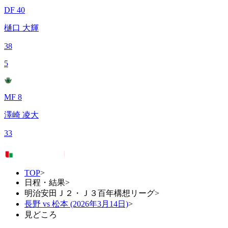
DF 40
樋口 大輝
38
5
MF 8
澤崎 凌大
33
TOP
>
日程・結果
>
明治安田Ｊ２・Ｊ３百年構想リーグ
>
長野 vs 松本 (2026年3月14日)
>
見どころ