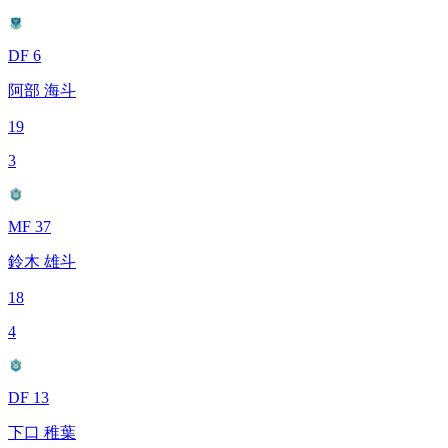
DF 6
阿部 海斗
19
3
MF 37
鈴木 雄斗
18
4
DF 13
下口 稚葉