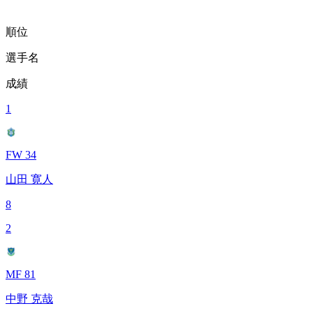
順位
選手名
成績
1
FW 34
山田 寛人
8
2
MF 81
中野 克哉