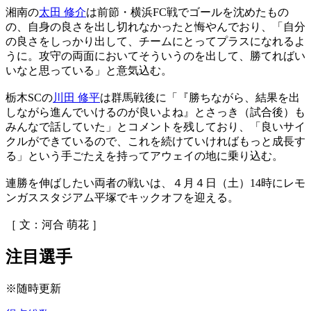
湘南の
太田 修介
は前節・横浜FC戦でゴールを沈めたもの
の、自身の良さを出し切れなかったと悔やんでおり、「自分
の良さをしっかり出して、チームにとってプラスになれるよ
うに。攻守の両面においてそういうのを出して、勝てればい
いなと思っている」と意気込む。
栃木SCの
川田 修平
は群馬戦後に「『勝ちながら、結果を出
しながら進んでいけるのが良いよね』とさっき（試合後）も
みんなで話していた」とコメントを残しており、「良いサイ
クルができているので、これを続けていければもっと成長す
る」という手ごたえを持ってアウェイの地に乗り込む。
連勝を伸ばしたい両者の戦いは、４月４日（土）14時にレモ
ンガススタジアム平塚でキックオフを迎える。
［ 文：河合 萌花 ］
注目選手
※随時更新