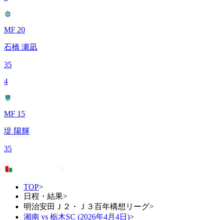
MF 20
石橋 瀬凪
35
4
MF 15
堤 陽輝
35
TOP
>
日程・結果
>
明治安田Ｊ２・Ｊ３百年構想リーグ
>
湘南 vs 栃木SC (2026年4月4日)
>