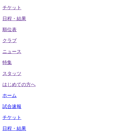
チケット
日程・結果
順位表
クラブ
ニュース
特集
スタッツ
はじめての方へ
ホーム
試合速報
チケット
日程・結果