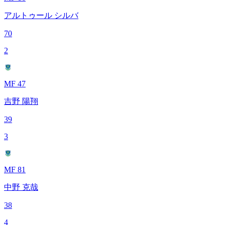
アルトゥール シルバ
70
2
MF 47
吉野 陽翔
39
3
MF 81
中野 克哉
38
4