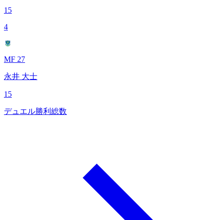
15
4
MF 27
永井 大士
15
デュエル勝利総数