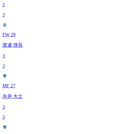
5
3
FW 29
渡邊 啓吾
3
3
MF 27
永井 大士
3
3