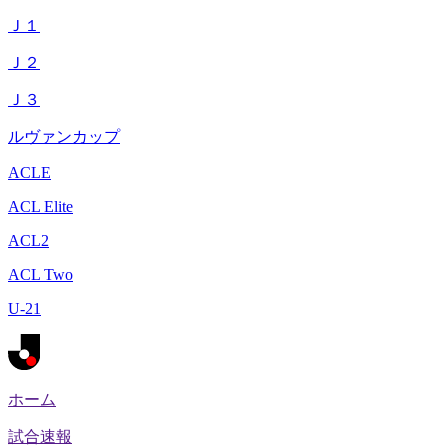
Ｊ１
Ｊ２
Ｊ３
ルヴァンカップ
ACLE
ACL Elite
ACL2
ACL Two
U-21
ホーム
試合速報