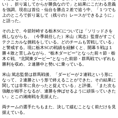
い）。折り返してからが勝負なので」と結果にこだわる意義
を強調。現在は首位・仙台を勝点２差で追う中、「１つでも
上のところで折り返して（残りの）レースができるように」
と語った。
その上で、今節対峙する栃木SCについては「ソリッドさを
残しながらも、（今季就任した）米山（篤志）監督がすごく
テクニカルな挑戦をしている。どのチームも苦戦している」
と警戒する。現に栃木SCの戦績を紐解くと、開幕５戦は１
勝４敗と苦しみながら、“栃木ダービー”となった前々節・栃
木Ｃ戦、“北関東ダービー”となった前節・群馬戦でいずれも
勝利を収め、２連勝中と勢いに乗っている。
米山 篤志監督は群馬戦後、「ダービーが２連戦という形に
なって、２連勝という形で終えることができた。その結果に
関しては非常に良かったと捉えている」と評価。「また次も
強敵が相手となるが、連勝を伸ばせるように頑張っていきた
い」とこの湘南戦を見据えた。
両チームの選手たちもまた、決して緩むことなく前だけを見
据えている。