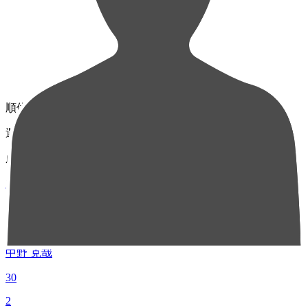
順位
選手名
成績
1
MF 81
中野 克哉
30
2