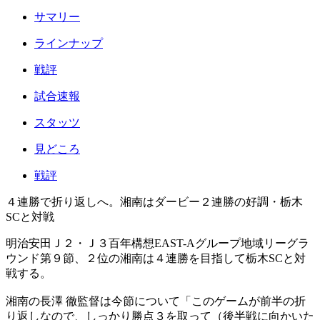
サマリー
ラインナップ
戦評
試合速報
スタッツ
見どころ
戦評
４連勝で折り返しへ。湘南はダービー２連勝の好調・栃木
SCと対戦
明治安田Ｊ２・Ｊ３百年構想EAST-Aグループ地域リーグラ
ウンド第９節、２位の湘南は４連勝を目指して栃木SCと対
戦する。
湘南の長澤 徹監督は今節について「このゲームが前半の折
り返しなので、しっかり勝点３を取って（後半戦に向かいた