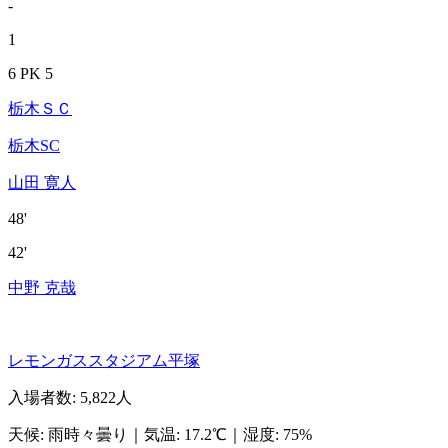
-
1
6 PK 5
栃木ＳＣ
栃木SC
山田 寛人
48'
42'
中野 克哉
レモンガススタジアム平塚
入場者数
:
5,822人
天候
:
雨時々曇り
｜
気温
:
17.2℃
｜
湿度
:
75%