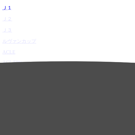
Ｊ１
Ｊ２
Ｊ３
ルヴァンカップ
ACLE
ACL Elite
ACL2
ACL Two
U-21
ホーム
試合速報