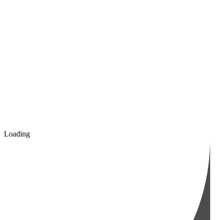
Loading