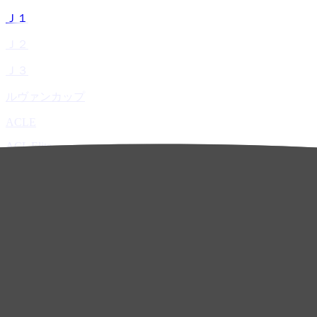
Ｊ１
Ｊ２
Ｊ３
ルヴァンカップ
ACLE
ACL Elite
ACL2
ACL Two
U-21
ホーム
試合速報