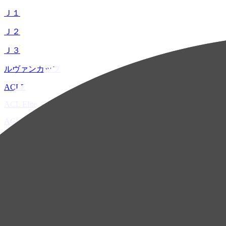
Ｊ１
Ｊ２
Ｊ３
ルヴァンカップ
ACLE
ACL Elite
ACL2
ACL Two
U-21
ホーム
試合速報