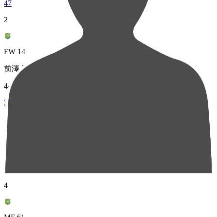
47
2
FW 14
前澤 甲気
44
3
MF 6
西村 恭史
41
4