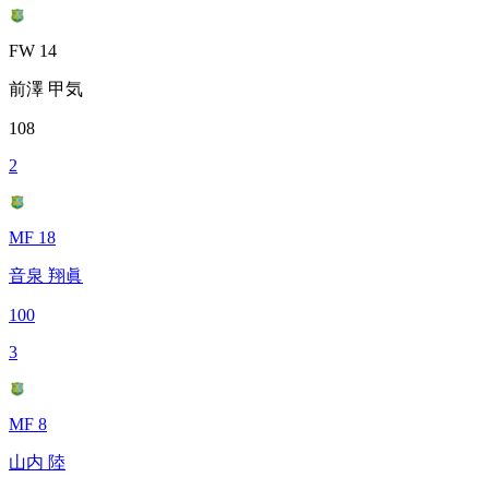
FW 14
前澤 甲気
108
2
MF 18
音泉 翔眞
100
3
MF 8
山内 陸