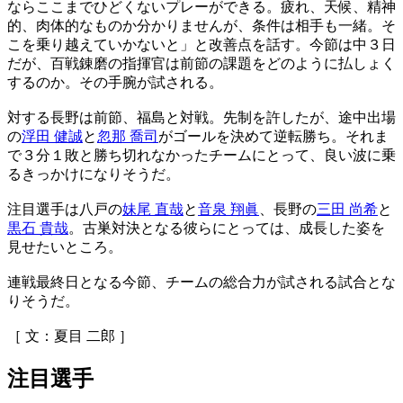
ならここまでひどくないプレーができる。疲れ、天候、精神
的、肉体的なものか分かりませんが、条件は相手も一緒。そ
こを乗り越えていかないと」と改善点を話す。今節は中３日
だが、百戦錬磨の指揮官は前節の課題をどのように払しょく
するのか。その手腕が試される。
対する長野は前節、福島と対戦。先制を許したが、途中出場
の
浮田 健誠
と
忽那 喬司
がゴールを決めて逆転勝ち。それま
で３分１敗と勝ち切れなかったチームにとって、良い波に乗
るきっかけになりそうだ。
注目選手は八戸の
妹尾 直哉
と
音泉 翔眞
、長野の
三田 尚希
と
黒石 貴哉
。古巣対決となる彼らにとっては、成長した姿を
見せたいところ。
連戦最終日となる今節、チームの総合力が試される試合とな
りそうだ。
［ 文：夏目 二郎 ］
注目選手