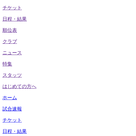
チケット
日程・結果
順位表
クラブ
ニュース
特集
スタッツ
はじめての方へ
ホーム
試合速報
チケット
日程・結果