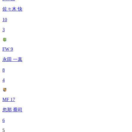
佐々木 快
10
3
FW 9
永田 一真
8
4
MF 17
忽那 喬司
6
5