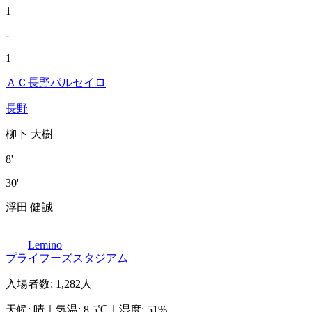
1
-
1
ＡＣ長野パルセイロ
長野
柳下 大樹
8'
30'
浮田 健誠
Lemino
プライフーズスタジアム
入場者数
:
1,282人
天候
:
晴
｜
気温
:
8.5℃
｜
湿度
:
51%