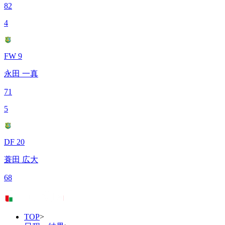
82
4
FW 9
永田 一真
71
5
DF 20
蓑田 広大
68
TOP
>