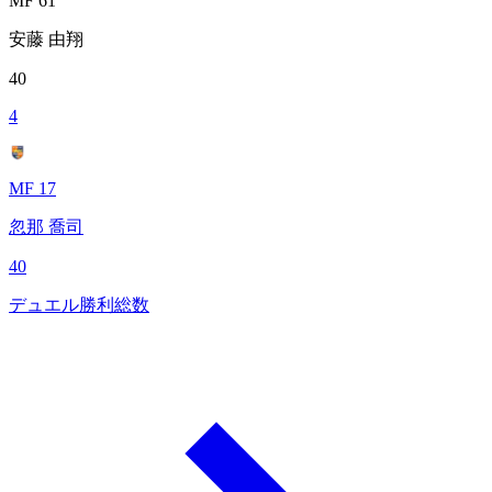
MF 61
安藤 由翔
40
4
MF 17
忽那 喬司
40
デュエル勝利総数