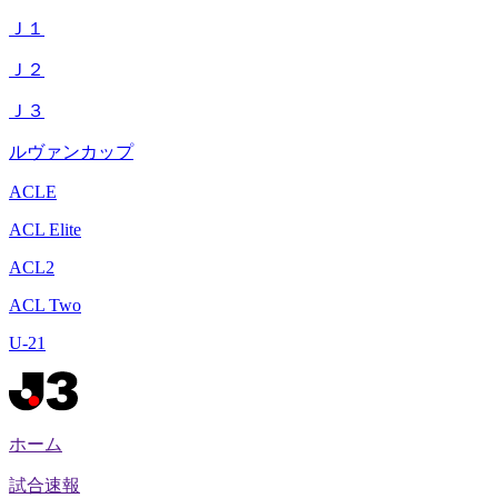
Ｊ１
Ｊ２
Ｊ３
ルヴァンカップ
ACLE
ACL Elite
ACL2
ACL Two
U-21
ホーム
試合速報