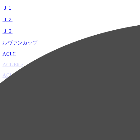
Ｊ１
Ｊ２
Ｊ３
ルヴァンカップ
ACLE
ACL Elite
ACL2
ACL Two
U-21
ホーム
試合速報