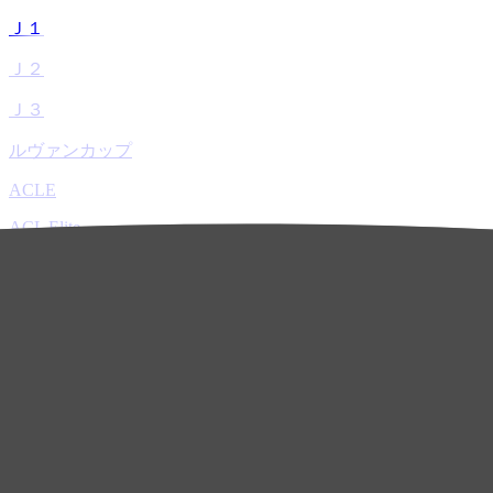
Ｊ１
Ｊ２
Ｊ３
ルヴァンカップ
ACLE
ACL Elite
ACL2
ACL Two
U-21
ホーム
試合速報