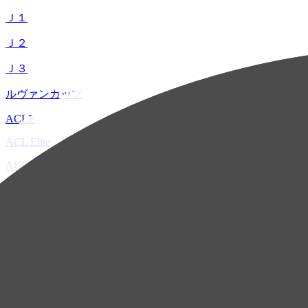
Ｊ１
Ｊ２
Ｊ３
ルヴァンカップ
ACLE
ACL Elite
ACL2
ACL Two
U-21
ホーム
試合速報