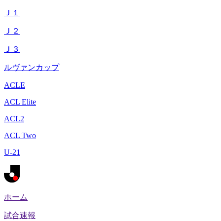
Ｊ１
Ｊ２
Ｊ３
ルヴァンカップ
ACLE
ACL Elite
ACL2
ACL Two
U-21
ホーム
試合速報