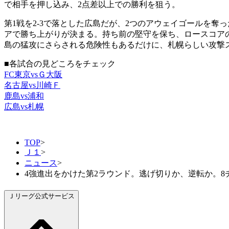
で相手を押し込み、2点差以上での勝利を狙う。
第1戦を2-3で落とした広島だが、2つのアウェイゴールを奪
アで勝ち上がりが決まる。持ち前の堅守を保ち、ロースコア
島の猛攻にさらされる危険性もあるだけに、札幌らしい攻撃
■各試合の見どころをチェック
FC東京vsＧ大阪
名古屋vs川崎Ｆ
鹿島vs浦和
広島vs札幌
TOP
>
Ｊ１
>
ニュース
>
4強進出をかけた第2ラウンド。逃げ切りか、逆転か。8
Ｊリーグ公式サービス