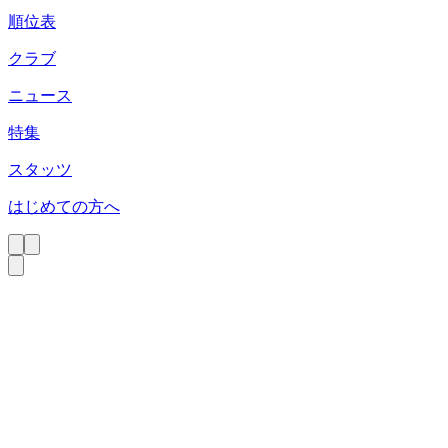
順位表
クラブ
ニュース
特集
スタッツ
はじめての方へ