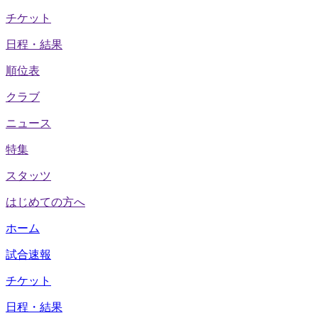
チケット
日程・結果
順位表
クラブ
ニュース
特集
スタッツ
はじめての方へ
ホーム
試合速報
チケット
日程・結果