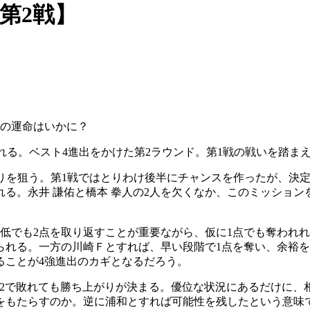
第2戦】
ムの運命はいかに？
われる。ベスト4進出をかけた第2ラウンド。第1戦の戦いを踏
強入りを狙う。第1戦ではとりわけ後半にチャンスを作ったが、決
る。永井 謙佑と橋本 拳人の2人を欠くなか、このミッション
低でも2点を取り返すことが重要ながら、仮に1点でも奪われ
られる。一方の川崎Ｆとすれば、早い段階で1点を奪い、余裕
ることが4強進出のカギとなるだろう。
は1-2で敗れても勝ち上がりが決まる。優位な状況にあるだけに、
響をもたらすのか。逆に浦和とすれば可能性を残したという意味