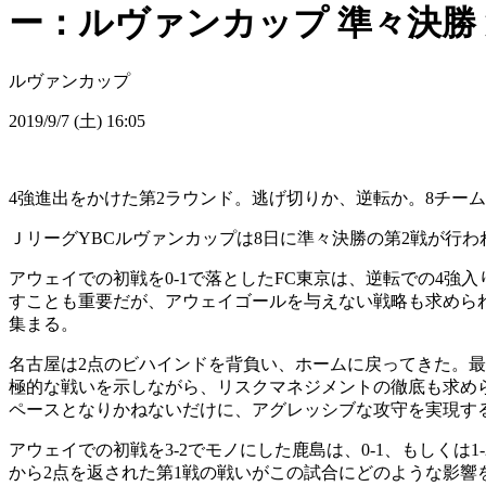
ー：ルヴァンカップ 準々決勝 
ルヴァンカップ
2019/9/7 (土) 16:05
4強進出をかけた第2ラウンド。逃げ切りか、逆転か。8チー
ＪリーグYBCルヴァンカップは8日に準々決勝の第2戦が行
アウェイでの初戦を0-1で落としたFC東京は、逆転での4
すことも重要だが、アウェイゴールを与えない戦略も求められ
集まる。
名古屋は2点のビハインドを背負い、ホームに戻ってきた。最
極的な戦いを示しながら、リスクマネジメントの徹底も求め
ペースとなりかねないだけに、アグレッシブな攻守を実現す
アウェイでの初戦を3-2でモノにした鹿島は、0-1、もしく
から2点を返された第1戦の戦いがこの試合にどのような影