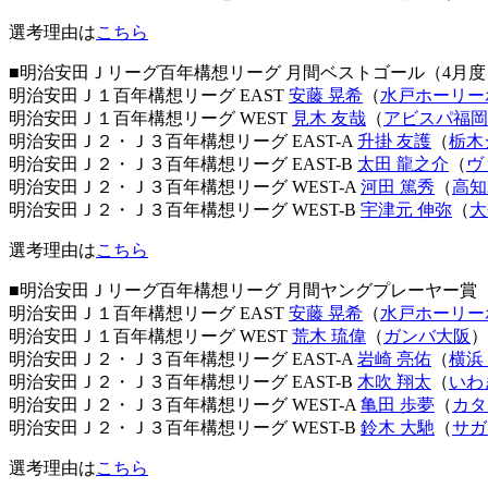
選考理由は
こちら
■明治安田Ｊリーグ百年構想リーグ 月間ベストゴール（4月度
明治安田Ｊ１百年構想リーグ EAST
安藤 晃希
（
水戸ホーリー
明治安田Ｊ１百年構想リーグ WEST
見木 友哉
（
アビスパ福岡
明治安田Ｊ２・Ｊ３百年構想リーグ EAST-A
升掛 友護
（
栃木
明治安田Ｊ２・Ｊ３百年構想リーグ EAST-B
太田 龍之介
（
ヴ
明治安田Ｊ２・Ｊ３百年構想リーグ WEST-A
河田 篤秀
（
高知
明治安田Ｊ２・Ｊ３百年構想リーグ WEST-B
宇津元 伸弥
（
大
選考理由は
こちら
■明治安田Ｊリーグ百年構想リーグ 月間ヤングプレーヤー賞
明治安田Ｊ１百年構想リーグ EAST
安藤 晃希
（
水戸ホーリー
明治安田Ｊ１百年構想リーグ WEST
荒木 琉偉
（
ガンバ大阪
）
明治安田Ｊ２・Ｊ３百年構想リーグ EAST-A
岩崎 亮佑
（
横浜
明治安田Ｊ２・Ｊ３百年構想リーグ EAST-B
木吹 翔太
（
いわ
明治安田Ｊ２・Ｊ３百年構想リーグ WEST-A
亀田 歩夢
（
カタ
明治安田Ｊ２・Ｊ３百年構想リーグ WEST-B
鈴木 大馳
（
サガ
選考理由は
こちら