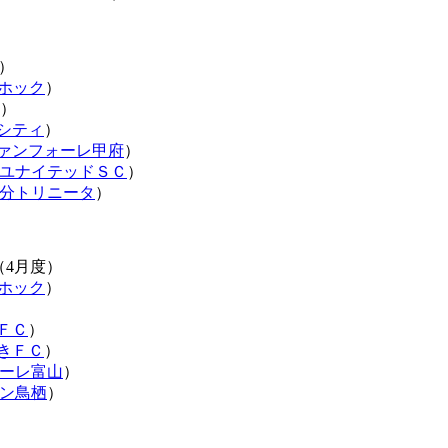
）
ホック
）
）
シティ
）
ァンフォーレ甲府
）
ユナイテッドＳＣ
）
分トリニータ
）
（4月度）
ホック
）
ＦＣ
）
きＦＣ
）
ーレ富山
）
ン鳥栖
）