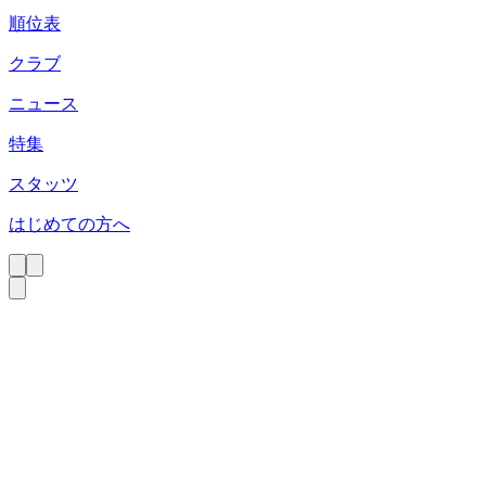
順位表
クラブ
ニュース
特集
スタッツ
はじめての方へ