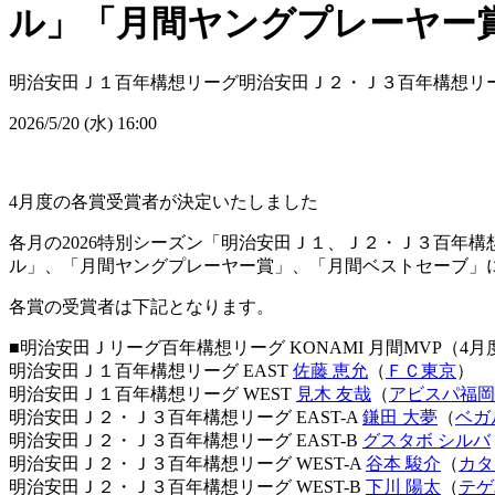
ル」「月間ヤングプレーヤー
明治安田Ｊ１百年構想リーグ
明治安田Ｊ２・Ｊ３百年構想リ
2026/5/20 (水) 16:00
4月度の各賞受賞者が決定いたしました
各月の2026特別シーズン「明治安田Ｊ１、Ｊ２・Ｊ３百年構
ル」、「月間ヤングプレーヤー賞」、「月間ベストセーブ」
各賞の受賞者は下記となります。
■明治安田Ｊリーグ百年構想リーグ KONAMI 月間MVP（4月
明治安田Ｊ１百年構想リーグ EAST
佐藤 恵允
（
ＦＣ東京
）
明治安田Ｊ１百年構想リーグ WEST
見木 友哉
（
アビスパ福岡
明治安田Ｊ２・Ｊ３百年構想リーグ EAST-A
鎌田 大夢
（
ベガ
明治安田Ｊ２・Ｊ３百年構想リーグ EAST-B
グスタボ シルバ
明治安田Ｊ２・Ｊ３百年構想リーグ WEST-A
谷本 駿介
（
カタ
明治安田Ｊ２・Ｊ３百年構想リーグ WEST-B
下川 陽太
（
テゲ