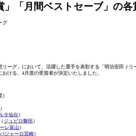
賞」「月間ベストセーブ」の各
ーグ
想リーグ」において、活躍した選手を表彰する「明治安田Ｊリーグ
における、4月度の受賞者が決定いたしました。
度）
）
ルタ仙台
）
（
ジュビロ磐田
）
ーレ富山
）
バジャーロ宮崎
）