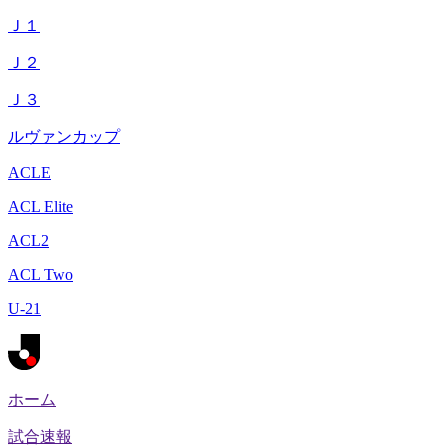
Ｊ１
Ｊ２
Ｊ３
ルヴァンカップ
ACLE
ACL Elite
ACL2
ACL Two
U-21
ホーム
試合速報