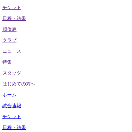
チケット
日程・結果
順位表
クラブ
ニュース
特集
スタッツ
はじめての方へ
ホーム
試合速報
チケット
日程・結果