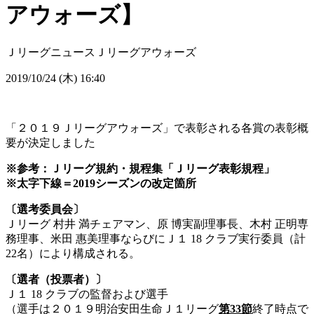
アウォーズ】
Ｊリーグニュース
Ｊリーグアウォーズ
2019/10/24 (木) 16:40
「２０１９Ｊリーグアウォーズ」で表彰される各賞の表彰概
要が決定しました
※参考：Ｊリーグ規約・規程集「Ｊリーグ表彰規程」
※太字下線＝2019シーズンの改定箇所
〔選考委員会〕
Ｊリーグ 村井 満チェアマン、原 博実副理事長、木村 正明専
務理事、米田 惠美理事ならびにＪ１ 18 クラブ実行委員（計
22名）により構成される。
〔選者（投票者）〕
Ｊ１ 18 クラブの監督および選手
（選手は２０１９明治安田生命Ｊ１リーグ
第33節
終了時点で