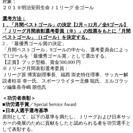
対象：
２０１９明治安田生命Ｊ１リーグ 全ゴール
選考方法：
1．「月間ベストゴール」の決定【2月～12月／全9ゴール】
「Ｊリーグ月間表彰選考委員（※）」の投票をもとに「月間
ベストゴール」（1ゴール）を決定する。
2．「最優秀ゴール賞の決定」
「月間ベストゴール」9ゴールの中から、選考委員会によっ
て1ゴールを「最優秀ゴール賞」として選出する。
【正賞】ブック型楯、賞金500,000 円
※Ｊリーグ月間表彰選考委員：
Ｊリーグ原 博実副理事長、福西 崇史特任理事、サッカー解
説者柱谷 幸一氏、スポーツライター北條 聡氏、エルゴラッ
ソ編集長寺嶋 朋也氏
＜功労者表彰＞
■功労選手賞
／Special Service Award
●日本人選手選考基準
原則として、以下の基準を満たし、Ｊリーグおよび日本サッ
カーの発展のために貢献をしたと認められる者を功労選手と
して表彰する。