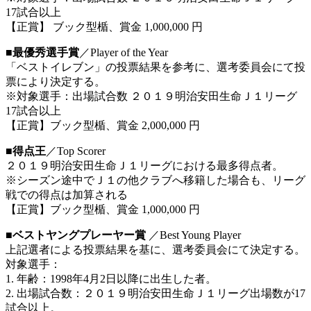
17試合以上
【正賞】 ブック型楯、賞金 1,000,000 円
■最優秀選手賞
／Player of the Year
「ベストイレブン」の投票結果を参考に、選考委員会にて投
票により決定する。
※対象選手：出場試合数 ２０１９明治安田生命Ｊ１リーグ
17試合以上
【正賞】ブック型楯、賞金 2,000,000 円
■得点王
／Top Scorer
２０１９明治安田生命Ｊ１リーグにおける最多得点者。
※シーズン途中でＪ１の他クラブへ移籍した場合も、リーグ
戦での得点は加算される
【正賞】ブック型楯、賞金 1,000,000 円
■ベストヤングプレーヤー賞
／Best Young Player
上記選者による投票結果を基に、選考委員会にて決定する。
対象選手：
1. 年齢：1998年4月2日以降に出生した者。
2. 出場試合数：２０１９明治安田生命Ｊ１リーグ出場数が17
試合以上。