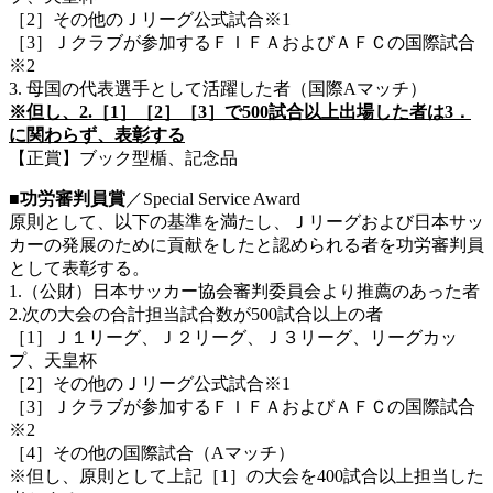
［2］その他のＪリーグ公式試合※1
［3］Ｊクラブが参加するＦＩＦＡおよびＡＦＣの国際試合
※2
3. 母国の代表選手として活躍した者（国際Aマッチ）
※但し、2.［1］［2］［3］で500試合以上出場した者は3．
に関わらず、表彰する
【正賞】ブック型楯、記念品
■功労審判員賞
／Special Service Award
原則として、以下の基準を満たし、Ｊリーグおよび日本サッ
カーの発展のために貢献をしたと認められる者を功労審判員
として表彰する。
1.（公財）日本サッカー協会審判委員会より推薦のあった者
2.次の大会の合計担当試合数が500試合以上の者
［1］Ｊ１リーグ、Ｊ２リーグ、Ｊ３リーグ、リーグカッ
プ、天皇杯
［2］その他のＪリーグ公式試合※1
［3］Ｊクラブが参加するＦＩＦＡおよびＡＦＣの国際試合
※2
［4］その他の国際試合（Aマッチ）
※但し、原則として上記［1］の大会を400試合以上担当した