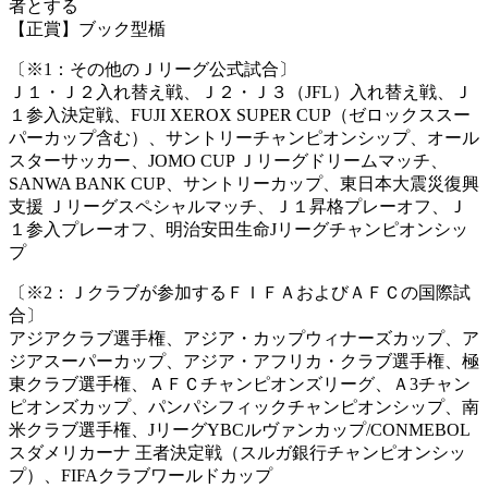
者とする
【正賞】ブック型楯
〔※1：その他のＪリーグ公式試合〕
Ｊ１・Ｊ２入れ替え戦、Ｊ２・Ｊ３（JFL）入れ替え戦、Ｊ
１参入決定戦、FUJI XEROX SUPER CUP（ゼロックススー
パーカップ含む）、サントリーチャンピオンシップ、オール
スターサッカー、JOMO CUP Ｊリーグドリームマッチ、
SANWA BANK CUP、サントリーカップ、東日本大震災復興
支援 Ｊリーグスペシャルマッチ、Ｊ１昇格プレーオフ、Ｊ
１参入プレーオフ、明治安田生命Jリーグチャンピオンシッ
プ
〔※2：Ｊクラブが参加するＦＩＦＡおよびＡＦＣの国際試
合〕
アジアクラブ選手権、アジア・カップウィナーズカップ、ア
ジアスーパーカップ、アジア・アフリカ・クラブ選手権、極
東クラブ選手権、ＡＦＣチャンピオンズリーグ、Ａ3チャン
ピオンズカップ、パンパシフィックチャンピオンシップ、南
米クラブ選手権、JリーグYBCルヴァンカップ/CONMEBOL
スダメリカーナ 王者決定戦（スルガ銀行チャンピオンシッ
プ）、FIFAクラブワールドカップ