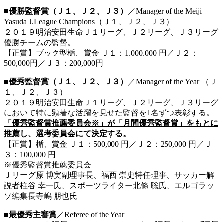
■優勝監督賞（Ｊ１、Ｊ２、Ｊ３）
／Manager of the Meiji
Yasuda J.League Champions（Ｊ１、Ｊ２、Ｊ３）
２０１９明治安田生命Ｊ１リーグ、Ｊ２リーグ、Ｊ３リーグ
優勝チームの監督。
【正賞】ブック型楯、賞金 Ｊ１：1,000,000 円／Ｊ２：
500,000円／Ｊ３：200,000円
■優秀監督賞（Ｊ１、Ｊ２、Ｊ３）
／Manager of the Year （Ｊ
１、Ｊ２、Ｊ３）
２０１９明治安田生命Ｊ１リーグ、Ｊ２リーグ、Ｊ３リーグ
において特に顕著な活躍を見せた監督を1名ずつ表彰する。
「優秀監督賞推薦委員会※」が「月間優秀監督賞」をもとに
推薦し、選考委員会にて決定する。
【正賞】楯、賞金 Ｊ１：500,000 円／Ｊ２：250,000 円／Ｊ
３：100,000 円
※優秀監督賞推薦委員会
Ｊリーグ原 博実副理事長、福西 崇史特任理事、サッカー解
説者柱谷 幸一氏、スポーツライター北條 聡氏、エルゴラッ
ソ編集長寺嶋 朋也氏
■最優秀主審賞
／Referee of the Year