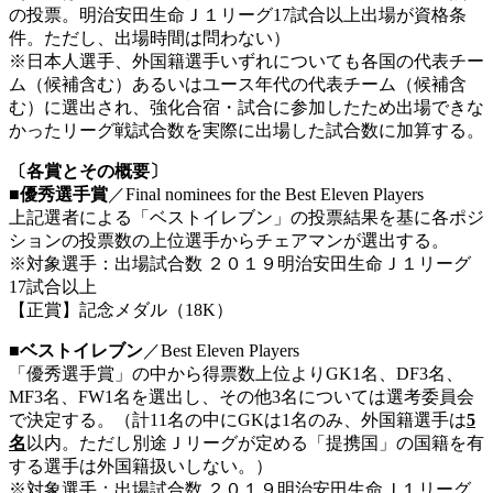
の投票。明治安田生命Ｊ１リーグ17試合以上出場が資格条
件。ただし、出場時間は問わない）
※日本人選手、外国籍選手いずれについても各国の代表チー
ム（候補含む）あるいはユース年代の代表チーム（候補含
む）に選出され、強化合宿・試合に参加したため出場できな
かったリーグ戦試合数を実際に出場した試合数に加算する。
〔各賞とその概要〕
■優秀選手賞
／Final nominees for the Best Eleven Players
上記選者による「ベストイレブン」の投票結果を基に各ポジ
ションの投票数の上位選手からチェアマンが選出する。
※対象選手：出場試合数 ２０１９明治安田生命Ｊ１リーグ
17試合以上
【正賞】記念メダル（18K）
■ベストイレブン
／Best Eleven Players
「優秀選手賞」の中から得票数上位よりGK1名、DF3名、
MF3名、FW1名を選出し、その他3名については選考委員会
で決定する。（計11名の中にGKは1名のみ、外国籍選手は
5
名
以内。ただし別途Ｊリーグが定める「提携国」の国籍を有
する選手は外国籍扱いしない。）
※対象選手：出場試合数 ２０１９明治安田生命Ｊ１リーグ