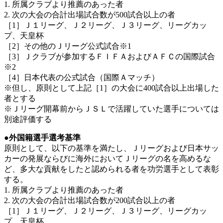
1. 所属クラブより推薦のあった者
2. 次の大会の合計出場試合数が500試合以上の者
［1］Ｊ１リーグ、Ｊ２リーグ、Ｊ３リーグ、リーグカッ
プ、天皇杯
［2］その他のＪリーグ公式試合※1
［3］Ｊクラブが参加するＦＩＦＡおよびＡＦＣの国際試合
※2
［4］日本代表の公式試合（国際Ａマッチ）
※但し、原則として上記［1］の大会に400試合以上出場した
者とする
※Ｊリーグ開幕前からＪＳＬで活躍していた選手については
別途評価する
●外国籍選手選考基準
原則として、以下の基準を満たし、Ｊリーグおよび日本サッ
カーの発展ならびに海外においてＪリーグの名を高めるな
ど、多大な貢献をしたと認められる者を功労選手として表彰
する。
1. 所属クラブより推薦のあった者
2. 次の大会の合計出場試合数が200試合以上の者
［1］Ｊ１リーグ、Ｊ２リーグ、Ｊ３リーグ、リーグカッ
プ、天皇杯