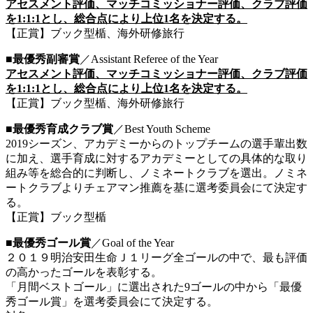
アセスメント評価、マッチコミッショナー評価、クラブ評価
を1:1:1とし、総合点により上位1名を決定する。
【正賞】ブック型楯、海外研修旅行
■最優秀副審賞
／Assistant Referee of the Year
アセスメント評価、マッチコミッショナー評価、クラブ評価
を1:1:1とし、総合点により上位1名を決定する。
【正賞】ブック型楯、海外研修旅行
■最優秀育成クラブ賞
／Best Youth Scheme
2019シーズン、アカデミーからのトップチームの選手輩出数
に加え、選手育成に対するアカデミーとしての具体的な取り
組み等を総合的に判断し、ノミネートクラブを選出。ノミネ
ートクラブよりチェアマン推薦を基に選考委員会にて決定す
る。
【正賞】ブック型楯
■最優秀ゴール賞
／Goal of the Year
２０１９明治安田生命Ｊ１リーグ全ゴールの中で、最も評価
の高かったゴールを表彰する。
「月間ベストゴール」に選出された9ゴールの中から「最優
秀ゴール賞」を選考委員会にて決定する。