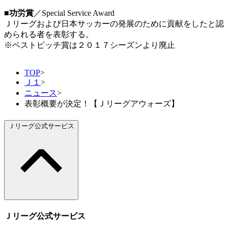
■功労賞
／Special Service Award
Ｊリーグおよび日本サッカーの発展のために貢献をしたと認
められる者を表彰する。
※ベストピッチ賞は２０１７シーズンより廃止
TOP
>
Ｊ１
>
ニュース
>
表彰概要が決定！【Ｊリーグアウォーズ】
Ｊリーグ公式サービス
Ｊリーグ公式サービス