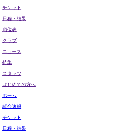
チケット
日程・結果
順位表
クラブ
ニュース
特集
スタッツ
はじめての方へ
ホーム
試合速報
チケット
日程・結果