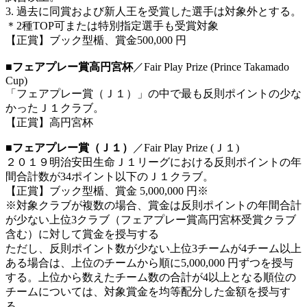
3. 過去に同賞および新人王を受賞した選手は対象外とする。
＊2種TOP可または特別指定選手も受賞対象
【正賞】ブック型楯、賞金500,000 円
■フェアプレー賞高円宮杯
／Fair Play Prize (Prince Takamado
Cup)
「フェアプレー賞（Ｊ１）」の中で最も反則ポイントの少な
かったＪ１クラブ。
【正賞】高円宮杯
■フェアプレー賞（Ｊ１）
／Fair Play Prize (Ｊ１)
２０１９明治安田生命Ｊ１リーグにおける反則ポイントの年
間合計数が34ポイント以下のＪ１クラブ。
【正賞】ブック型楯、賞金 5,000,000 円※
※対象クラブが複数の場合、賞金は反則ポイントの年間合計
が少ない上位3クラブ（フェアプレー賞高円宮杯受賞クラブ
含む）に対して賞金を授与する
ただし、反則ポイント数が少ない上位3チームが4チーム以上
ある場合は、上位のチームから順に5,000,000 円ずつを授与
する。上位から数えたチーム数の合計が4以上となる順位の
チームについては、対象賞金を均等配分した金額を授与す
る。