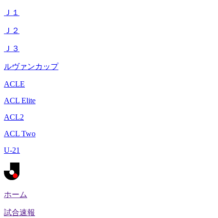
Ｊ１
Ｊ２
Ｊ３
ルヴァンカップ
ACLE
ACL Elite
ACL2
ACL Two
U-21
ホーム
試合速報