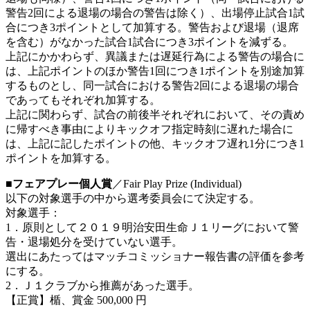
警告2回による退場の場合の警告は除く）、出場停止試合1試
合につき3ポイントとして加算する。警告および退場（退席
を含む）がなかった試合1試合につき3ポイントを減ずる。
上記にかかわらず、異議または遅延行為による警告の場合に
は、上記ポイントのほか警告1回につき1ポイントを別途加算
するものとし、同一試合における警告2回による退場の場合
であってもそれぞれ加算する。
上記に関わらず、試合の前後半それぞれにおいて、その責め
に帰すべき事由によりキックオフ指定時刻に遅れた場合に
は、上記に記したポイントの他、キックオフ遅れ1分につき1
ポイントを加算する。
■フェアプレー個人賞
／Fair Play Prize (Individual)
以下の対象選手の中から選考委員会にて決定する。
対象選手：
1．原則として２０１９明治安田生命Ｊ１リーグにおいて警
告・退場処分を受けていない選手。
選出にあたってはマッチコミッショナー報告書の評価を参考
にする。
2．Ｊ１クラブから推薦があった選手。
【正賞】楯、賞金 500,000 円