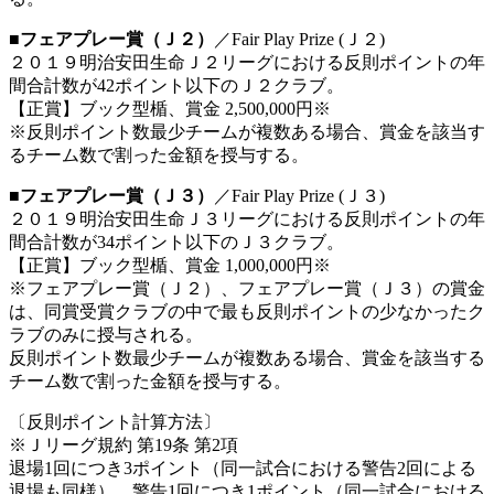
■フェアプレー賞（Ｊ２）
／Fair Play Prize (Ｊ２)
２０１９明治安田生命Ｊ２リーグにおける反則ポイントの年
間合計数が42ポイント以下のＪ２クラブ。
【正賞】ブック型楯、賞金 2,500,000円※
※反則ポイント数最少チームが複数ある場合、賞金を該当す
るチーム数で割った金額を授与する。
■フェアプレー賞（Ｊ３）
／Fair Play Prize (Ｊ３)
２０１９明治安田生命Ｊ３リーグにおける反則ポイントの年
間合計数が34ポイント以下のＪ３クラブ。
【正賞】ブック型楯、賞金 1,000,000円※
※フェアプレー賞（Ｊ２）、フェアプレー賞（Ｊ３）の賞金
は、同賞受賞クラブの中で最も反則ポイントの少なかったク
ラブのみに授与される。
反則ポイント数最少チームが複数ある場合、賞金を該当する
チーム数で割った金額を授与する。
〔反則ポイント計算方法〕
※Ｊリーグ規約 第19条 第2項
退場1回につき3ポイント（同一試合における警告2回による
退場も同様）、警告1回につき1ポイント（同一試合における